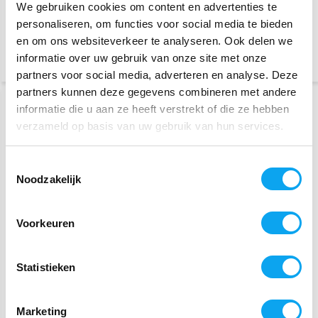
We gebruiken cookies om content en advertenties te
14.00 uur, vandaag verzonden
14.00 uur, vandaag verzonden
personaliseren, om functies voor social media te bieden
(Web Only)
(Web Only)
en om ons websiteverkeer te analyseren. Ook delen we
informatie over uw gebruik van onze site met onze
Vergelijk
Vergelijk
partners voor social media, adverteren en analyse. Deze
partners kunnen deze gegevens combineren met andere
ONZE KEUZE
POPULAIR
informatie die u aan ze heeft verstrekt of die ze hebben
verzameld op basis van uw gebruik van hun services.
Toestemmingsselectie
Noodzakelijk
Voorkeuren
Rehasense Rollator
Excel Duwhulp Click & Go
Streamer lichtgewicht (6,2
Lite II
kg)
Statistieken
459,-
799,-
1.499,-
Bestel op werkdagen voor
Bestel op werkdagen voor
Marketing