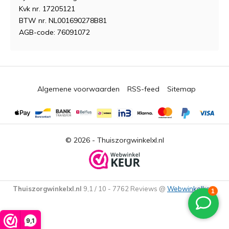
Kvk nr. 17205121
BTW nr. NL001690278B81
AGB-code: 76091072
Algemene voorwaarden
RSS-feed
Sitemap
© 2026 -
Thuiszorgwinkelxl.nl
Thuiszorgwinkelxl.nl
9,1
/
10
-
7762
Reviews @
Webwinkelkeur
9,1