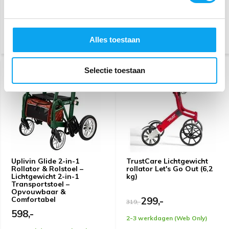
11.00 uur, vandaag verzonden
14.00 uur, vandaag verzonden
(Web Only)
Vergelijk
Alles toestaan
Vergelijk
ONZE KEUZE
SALE
-6%
Selectie toestaan
Uplivin Glide 2-in-1
TrustCare Lichtgewicht
Rollator & Rolstoel –
rollator Let's Go Out (6,2
Lichtgewicht 2-in-1
kg)
Transportstoel –
Opvouwbaar &
Comfortabel
299,-
319,-
598,-
2-3 werkdagen (Web Only)