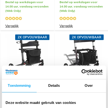
Bestel op werkdagen voor
Bestel op werkdagen voor
14.00 uur, vandaag verzonden
14.00 uur, vandaag verzonden
(Web Only)
(Web Only)
Vergelijk
Vergelijk
2X OPVOUWBAAR
2X OPVOUWBAAR
MultiMotion Lichtgewicht
ExcelCare Lichtgewicht
rollator Double (6,9 kg)
rollator Travel Eaze 2 -
Toestemming
Details
Over
Dubbel opvouwbaar
134,90
89,-
179,-
199,-
Deze website maakt gebruik van cookies
Bestel op werkdagen voor
Bestel op werkdagen voor