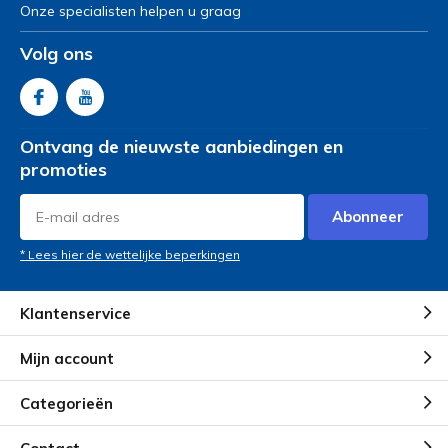
Ideaal om in de auto mee te nemen !
Onze specialisten helpen u graag
Volg ons
Door
Swen Bang
- 17-08-2022 12:48
5 / 5
Heel handig in gebruik en met een hand in en uit de
Ontvang de nieuwste aanbiedingen en
achterbak van de auto te tillen. Ben er bijzonder blij
promoties
mee. Hierdoor kan ik weer auto rijden .
Abonneer
Door
Jeanneke Semper
- 12-08-2022 11:33
* Lees hier de wettelijke beperkingen
4 / 5
Superlicht, handig over drempels heen, wendbaar. Ben
Klantenservice
er blij mee.
Mijn account
Door
J. Verhage
- 20-05-2022 13:35
Categorieën
4 / 5
Het is een fantastische rollator. Licht van gewicht en