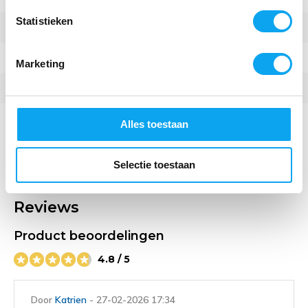
Statistieken
Max. gebruikersgewicht
130 kg
Hoogte handgrepen
80 cm - 95 cm
Marketing
Zithoogte
60 cm
Zitbreedte
47 cm
Alles toestaan
Meer specificaties
Selectie toestaan
Video
Reviews
Product beoordelingen
4.8 / 5
Door
Katrien
- 27-02-2026 17:34