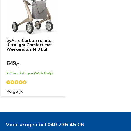
bestuurbaar. Een aankoop die aanbevelenswaardig is.
Door
Thijs van den Broek
- 30-03-2023 17:18
5 / 5
supper licht, net wat ik zocht . Hij is voor mij , echt wel 5
byAcre Carbon rollator
sterren waart .
Ultralight Comfort met
Weekendtas (4,8 kg)
649,-
Door
T.Hoopman-Wieten.
- 22-12-2022 10:28
5 / 5
2-3 werkdagen (Web Only)
Ik heb nog geen ervaring ermee,want ik kan hem nog
niet gebruiken.Wilt u later bv.over twee maanden
Vergelijk
maanden nog eens vragen dan hoop ik het te kunnen
doen.Het ziet er prachtig uit
Door
Henk
- 23-11-2022 16:23
Voor vragen bel 040 236 45 06
5 / 5