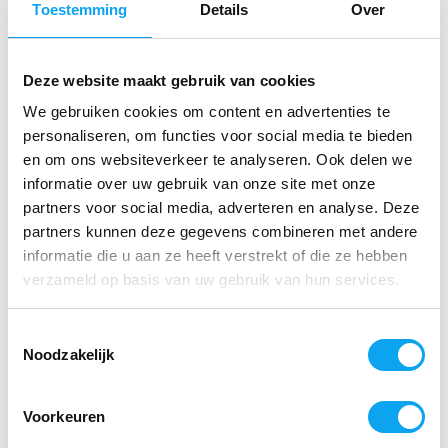
handvatten op de juiste hoogte staan. Om dit te doen
Toestemming
Details
Over
gaat u tussen de achterwielen van de rollator staan en
laat de armen langs het lichaam hangen. De handvatten
Deze website maakt gebruik van cookies
worden vervolgens op polshoogte afgesteld.
We gebruiken cookies om content en advertenties te
personaliseren, om functies voor social media te bieden
en om ons websiteverkeer te analyseren. Ook delen we
Hoe wordt de Acre Carbon Rollator Ultralight by
informatie over uw gebruik van onze site met onze
Acre geleverd?
partners voor social media, adverteren en analyse. Deze
partners kunnen deze gegevens combineren met andere
De Acre Ultralight wordt gratis bij u thuisbezorgd.
informatie die u aan ze heeft verstrekt of die ze hebben
Wanneer u de rollator uit de doos heeft gehaald klapt u
verzameld op basis van uw gebruik van hun services.
deze uit en bevestigd u de boodschappentas op de
stangetjes aan de zitting. De handvatten stelt u af op de
Toestemmingsselectie
juiste hoogte en de rollator is klaar voor gebruik.
Noodzakelijk
Specificaties
Voorkeuren
Gewicht totaal
4,8 kg