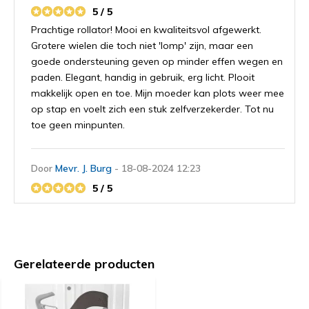
5 / 5
Prachtige rollator! Mooi en kwaliteitsvol afgewerkt.
Grotere wielen die toch niet 'lomp' zijn, maar een
goede ondersteuning geven op minder effen wegen en
paden. Elegant, handig in gebruik, erg licht. Plooit
makkelijk open en toe. Mijn moeder kan plots weer mee
op stap en voelt zich een stuk zelfverzekerder. Tot nu
toe geen minpunten.
Door
Mevr. J. Burg
- 18-08-2024 12:23
5 / 5
Een geweldig leuke rollator! Groot compliment voor de
ontwerper! Die niet alleen oog had voor
“doelmatigheid”, maar ook voor “imago”! Hier kun je je
mee vertonen! Zowel binnen als buiten. Hij zit ook nog
Gerelateerde producten
eens ingenieus in elkaar. (Ik vraag me alleen af waar of
bij wie ik terecht kan bij eventuele mankementen (aan
de rollator bedoel ik)). Kortom: ik ben er heel blij mee!