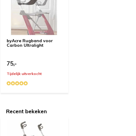
Door
Gemma van Dalen
- 14-04-2024 15:28
5 / 5
Ik heb deze gekozen om de handvaten die andersom
geplaatst zijn dan bij de andere rollators. Je loopt
byAcre Rugband voor
Carbon Ultralight
daardoor inderdaad rechtop. Verder is lopen met een
rollator wel even wennen.
75,-
Door
H.G.Glasbergen
- 22-11-2023 09:55
Tijdelijk uitverkocht
5 / 5
Fantastische rollator; heerlijk licht gewicht; handig voor
in en uit de auto.
Recent bekeken
Door
Rob Sits
- 11-04-2023 12:25
5 / 5
Prima rollator licht in gewicht en uitstekend