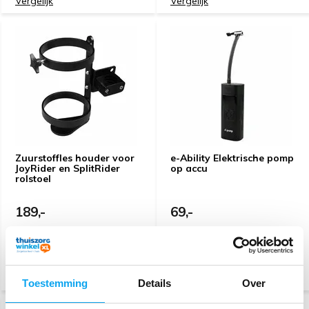
Vergelijk
Vergelijk
Zuurstoffles houder voor
e-Ability Elektrische pomp
JoyRider en SplitRider
op accu
rolstoel
189,-
69,-
1-2 werkdagen (Web Only)
1-2 werkdagen (Web Only)
Vergelijk
Vergelijk
Toestemming
Details
Over