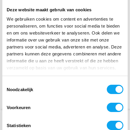
Deze website maakt gebruik van cookies
We gebruiken cookies om content en advertenties te
personaliseren, om functies voor social media te bieden
en om ons websiteverkeer te analyseren. Ook delen we
informatie over uw gebruik van onze site met onze
partners voor social media, adverteren en analyse. Deze
e-Ability Krukhouder voor
e-Ability Reistas voor de
partners kunnen deze gegevens combineren met andere
JoyRider en SplitRider
JoyRider & SplitRider
informatie die u aan ze heeft verstrekt of die ze hebben
rolstoel
verzameld op basis van uw gebruik van hun services.
62,-
189,-
Toestemmingsselectie
1-2 werkdagen (Web Only)
1-2 werkdagen (Web Only)
Noodzakelijk
Vergelijk
Vergelijk
Voorkeuren
Statistieken