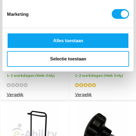
Marketing
Alles toestaan
Opklapbare Armleuning
Armsteun driehoekig set
Set JoyRider / SplitRider
JoyRider & SplitRider
Rolstoel
Selectie toestaan
99,-
109,-
1-2 werkdagen (Web Only)
1-2 werkdagen (Web Only)
Vergelijk
Vergelijk