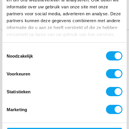
2-3 werkdagen (Web Only)
4-5 werkdagen (Op voorraad
in winkel)
informatie over uw gebruik van onze site met onze
partners voor social media, adverteren en analyse. Deze
Vergelijk
partners kunnen deze gegevens combineren met andere
Vergelijk
informatie die u aan ze heeft verstrekt of die ze hebben
verzameld op basis van uw gebruik van hun services.
SALE
-5%
SLECHTS 22 KG
Toestemmingsselectie
Noodzakelijk
Voorkeuren
Excel Elektrische rolstoel
Excel X50R Elektrische
Statistieken
Smile - Lichtgewicht &
opvouwbare rolstoel
Opvouwbaar
Marketing
1.899,-
1.895,-
1.999,-
Bezorgen op afspraak
Tijdelijk uitverkocht