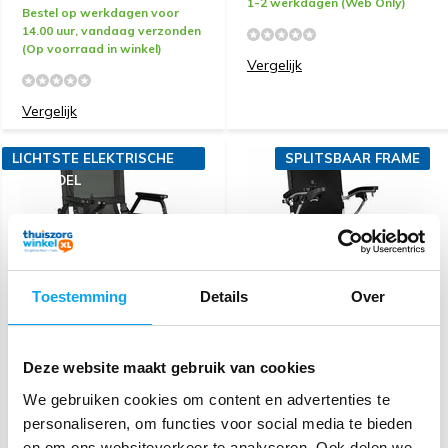
1-2 werkdagen (Web Only)
Bestel op werkdagen voor
14.00 uur, vandaag verzonden
(Op voorraad in winkel)
Vergelijk
Vergelijk
LICHTSTE ELEKTRISCHE
SPLITSBAAR FRAME
ROLSTOEL
Toestemming
Details
Over
SplitRider Ultra Light- De
e-Ability Elektrische
Lichtste Opvouwbare
opvouwbare rolstoel
Deze website maakt gebruik van cookies
Elektrische Rolstoel (8,6
ProRider SF - Split frame
kg)
We gebruiken cookies om content en advertenties te
3.895,-
3.625,-
personaliseren, om functies voor social media te bieden
en om ons websiteverkeer te analyseren. Ook delen we