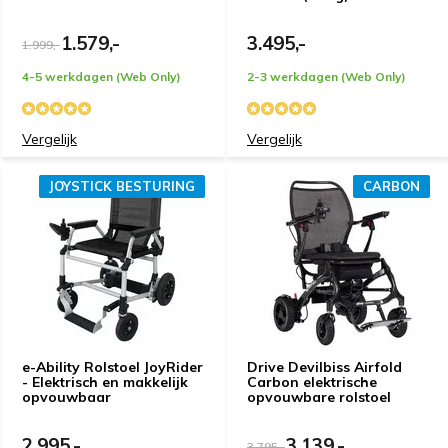
1.579,-
3.495,-
1.999,-
4-5 werkdagen (Web Only)
2-3 werkdagen (Web Only)
Vergelijk
Vergelijk
JOYSTICK BESTURING
CARBON
e-Ability Rolstoel JoyRider
Drive Devilbiss Airfold
- Elektrisch en makkelijk
Carbon elektrische
opvouwbaar
opvouwbare rolstoel
2.995,-
3.139,-
3.795,-