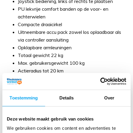
Joystick bediening, links of rechts te plaatsen
PU lekvrije comfort banden op de voor- en
achterwielen
Compacte draaicirkel
Uitneembare accu pack zowel los oplaadbaar als
via controller aansluiting
Opklapbare armleuningen
Totaal gewicht 22 kg
Max. gebruikersgewicht 100 kg
Actieradius tot 20 km
Excel Smile bediening
Toestemming
Details
Over
De elektrische rolstoel heeft een eenvoudige bediening.
Dit gaat door middel van een joystick welke zeer
makkelijk te bedienen is. De joystick is zowel links als
Deze website maakt gebruik van cookies
rechts op de rolstoel te plaatsen. Verder kunt u op deze
We gebruiken cookies om content en advertenties te
bediening de snelheid instellen en de status van de accu