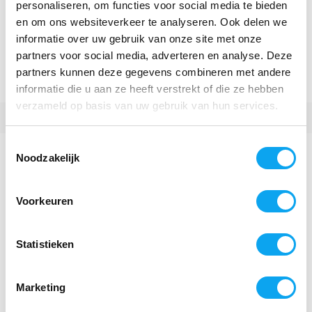
personaliseren, om functies voor social media te bieden
aflezen.
en om ons websiteverkeer te analyseren. Ook delen we
informatie over uw gebruik van onze site met onze
partners voor social media, adverteren en analyse. Deze
Specificaties
partners kunnen deze gegevens combineren met andere
Aanwezig in showroom
informatie die u aan ze heeft verstrekt of die ze hebben
verzameld op basis van uw gebruik van hun services.
Afmetingen
90 x 59 x 99 cm
Toestemmingsselectie
Totaal gewicht
22 kg
Noodzakelijk
Meer specificaties
Voorkeuren
Reviews
Statistieken
Er zijn nog geen reviews geschreven over dit product.
Marketing
Schrijf je eigen review en maak kans op een
waardebon t.w.v. €25,-