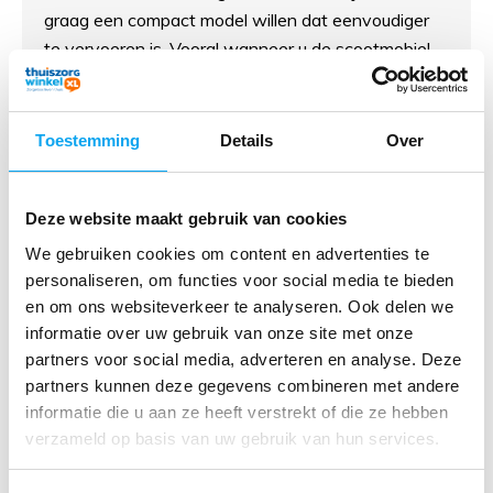
graag een compact model willen dat eenvoudiger
te vervoeren is. Vooral wanneer u de scootmobiel
regelmatig wilt meenemen, biedt een opvouwbaar
model veel voordelen.
Toestemming
Details
Over
Deze scootmobielen zijn onder andere geschikt
voor:
Deze website maakt gebruik van cookies
Senioren die zelfstandig op pad willen blijven
We gebruiken cookies om content en advertenties te
gaan
personaliseren, om functies voor social media te bieden
Mensen die hun scootmobiel willen
en om ons websiteverkeer te analyseren. Ook delen we
meenemen in de auto
informatie over uw gebruik van onze site met onze
Gebruikers met beperkte opbergruimte
partners voor social media, adverteren en analyse. Deze
Vakantiegangers met een caravan, camper of
partners kunnen deze gegevens combineren met andere
vliegtuigreis
informatie die u aan ze heeft verstrekt of die ze hebben
verzameld op basis van uw gebruik van hun services.
Iedereen die een compacte scootmobiel
zoekt voor flexibel gebruik