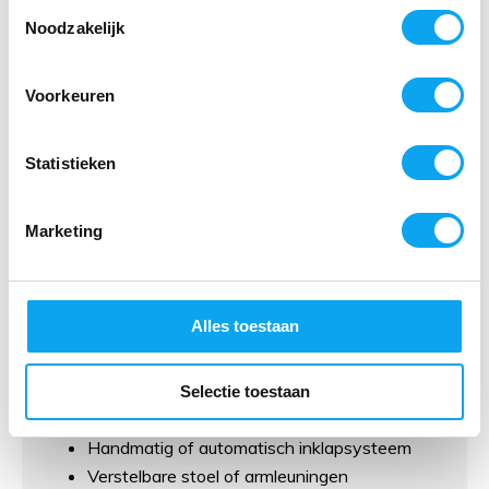
Toestemmingsselectie
Noodzakelijk
Gebruik en aandrijving
Voorkeuren
Opvouwbare scootmobielen zijn voorzien van een
elektrische aandrijving en worden meestal geleverd
Statistieken
met een moderne accu. Afhankelijk van het model
rijdt u ongeveer 15 tot 40 kilometer op één
acculading. De bediening is eenvoudig en
Marketing
overzichtelijk, waardoor de meeste gebruikers snel
vertrouwd raken met de scootmobiel.
Alles toestaan
Afhankelijk van het model beschikken opvouwbare
scootmobielen over functies zoals:
Selectie toestaan
Uitneembare lithiumaccu
Handmatig of automatisch inklapsysteem
Verstelbare stoel of armleuningen