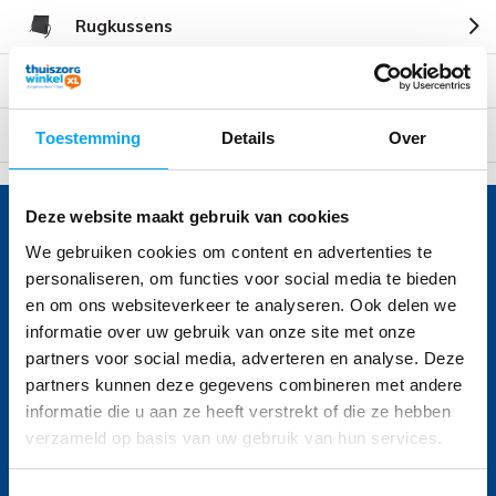
Rugkussens
Stuitkussens
Zitkussens
Toestemming
Details
Over
Deze website maakt gebruik van cookies
Voor vragen bel 040 236 45 06
We gebruiken cookies om content en advertenties te
Onze specialisten helpen u graag
personaliseren, om functies voor social media te bieden
en om ons websiteverkeer te analyseren. Ook delen we
Volg ons
informatie over uw gebruik van onze site met onze
partners voor social media, adverteren en analyse. Deze
partners kunnen deze gegevens combineren met andere
informatie die u aan ze heeft verstrekt of die ze hebben
Ontvang de nieuwste aanbiedingen en
verzameld op basis van uw gebruik van hun services.
promoties
Abonneer