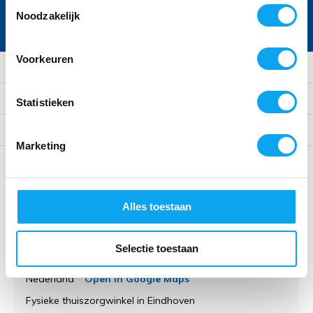
Toestemmingsselectie
Noodzakelijk
* Lees hier de wettelijke beperkingen
Voorkeuren
Klantenservice
Mijn account
Statistieken
Categorieën
Marketing
Contact
Alles toestaan
Thuiszorgwinkelxl.nl
Kruisstraat 61
Selectie toestaan
5612 CD Eindhoven
Nederland
Open in Google Maps
Fysieke thuiszorgwinkel in Eindhoven