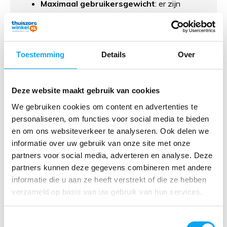
Maximaal gebruikersgewicht
: er zijn
modellen tot wel 200 kg
Stabiliteit
: antislipdopjes of rubberen wielen
voor maximale grip
Toestemming
Details
Over
Gebruiksgemak
: lichte modellen of stoelen
met arm- en rugleuningen
Deze website maakt gebruik van cookies
Met deze kenmerken kiest u een douchestoel die
zowel veilig als praktisch is voor dagelijks gebruik.
We gebruiken cookies om content en advertenties te
personaliseren, om functies voor social media te bieden
en om ons websiteverkeer te analyseren. Ook delen we
informatie over uw gebruik van onze site met onze
Waarom kiezen voor een
partners voor social media, adverteren en analyse. Deze
douchestoel van
partners kunnen deze gegevens combineren met andere
ThuiszorgwinkelXL?
informatie die u aan ze heeft verstrekt of die ze hebben
verzameld op basis van uw gebruik van hun services.
De voordelen van een douchestoel van
ThuiszorgwinkelXL:
Toestemmingsselectie