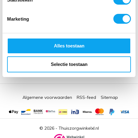
Thuiszorgwinkelxl.nl
Kruisstraat 61
Marketing
5612 CD Eindhoven
Nederland
Open in Google Maps
Fysieke thuiszorgwinkel in Eindhoven
Alles toestaan
Kvk nr. 17205121
BTW nr. NL001690278B81
AGB-code: 76091072
Selectie toestaan
Algemene voorwaarden
RSS-feed
Sitemap
© 2026 -
Thuiszorgwinkelxl.nl