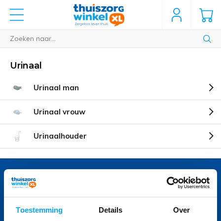
Urinaal
Urinaal man
Urinaal vrouw
Urinaalhouder
Voor vragen bel 040 236 45 06
Onze specialisten helpen u graag
Toestemming
Details
Over
Volg ons