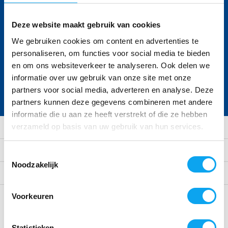
Deze website maakt gebruik van cookies
We gebruiken cookies om content en advertenties te
Ontvang de nieuwste aanbiedingen en
promoties
personaliseren, om functies voor social media te bieden
en om ons websiteverkeer te analyseren. Ook delen we
informatie over uw gebruik van onze site met onze
Abonneer
partners voor social media, adverteren en analyse. Deze
* Lees hier de wettelijke beperkingen
partners kunnen deze gegevens combineren met andere
informatie die u aan ze heeft verstrekt of die ze hebben
verzameld op basis van uw gebruik van hun services.
Klantenservice
Mijn account
Toestemmingsselectie
Noodzakelijk
Categorieën
Contact
Voorkeuren
Statistieken