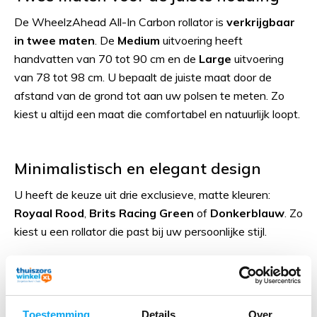
De WheelzAhead All-In Carbon rollator is
verkrijgbaar
in twee maten
. De
Medium
uitvoering heeft
handvatten van 70 tot 90 cm en de
Large
uitvoering
van 78 tot 98 cm. U bepaalt de juiste maat door de
afstand van de grond tot aan uw polsen te meten. Zo
kiest u altijd een maat die comfortabel en natuurlijk loopt.
Minimalistisch en elegant design
U heeft de keuze uit drie exclusieve, matte kleuren:
Royaal Rood
,
Brits Racing Green
of
Donkerblauw
. Zo
kiest u een rollator die past bij uw persoonlijke stijl.
Praktisch voor dagelijks gebruik
De WheelzAhead All-In Carbon is ideaal als u een
Toestemming
Details
Over