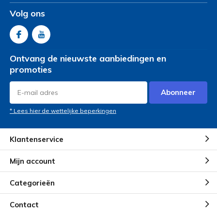
Door
J vanPelt
- 25-05-2026 14:32
Volg ons
5 / 5
Prachtig stabiel product,loopt geweldig,buiten,lekker
licht voor meenemen in auto,prijs is het zeker waard.
Ontvang de nieuwste aanbiedingen en
promoties
Door
Sylvia Postma
- 24-05-2026 12:47
Abonneer
5 / 5
Hele fijne en lichte rollator
* Lees hier de wettelijke beperkingen
Door
Truus v Dijk.
- 30-04-2026 15:00
Klantenservice
4 / 5
Mijn account
Fijne rollator. alleen jammer dat de tas wat klein is.
Categorieën
Door
Jan uit Tilburg
- 28-04-2026 11:10
Contact
5 / 5