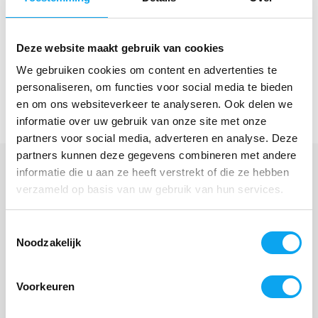
lichtgewicht rollator
zoekt die u dagelijks gebruikt,
zowel binnen als buiten. Dankzij het compacte
Deze website maakt gebruik van cookies
opvouwmechanisme neemt u hem eenvoudig mee in de
auto of bergt u hem netjes op. Perfect als u zelfstandig
We gebruiken cookies om content en advertenties te
wilt blijven bewegen, boodschappen doet of graag
personaliseren, om functies voor social media te bieden
en om ons websiteverkeer te analyseren. Ook delen we
comfortabel een pauze neemt tijdens uw wandeling.
informatie over uw gebruik van onze site met onze
partners voor social media, adverteren en analyse. Deze
partners kunnen deze gegevens combineren met andere
informatie die u aan ze heeft verstrekt of die ze hebben
verzameld op basis van uw gebruik van hun services.
Veelgestelde vragen
Toestemmingsselectie
Is de WheelzAhead All-In Carbon rollator geschikt
Noodzakelijk
voor buitengebruik?
Voorkeuren
Hoe eenvoudig kan ik de WheelzAhead All-In
Carbon rollator inklappen?