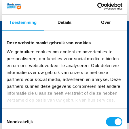
04 / 03 / 2022
Toestemming
Details
Over
Voor vragen bel 040 236 45 06
Onze specialisten helpen u graag
Deze website maakt gebruik van cookies
We gebruiken cookies om content en advertenties te
Volg ons
personaliseren, om functies voor social media te bieden
en om ons websiteverkeer te analyseren. Ook delen we
informatie over uw gebruik van onze site met onze
partners voor social media, adverteren en analyse. Deze
Ontvang de nieuwste aanbiedingen en
partners kunnen deze gegevens combineren met andere
promoties
informatie die u aan ze heeft verstrekt of die ze hebben
verzameld op basis van uw gebruik van hun services.
Abonneer
* Lees hier de wettelijke beperkingen
Toestemmingsselectie
Noodzakelijk