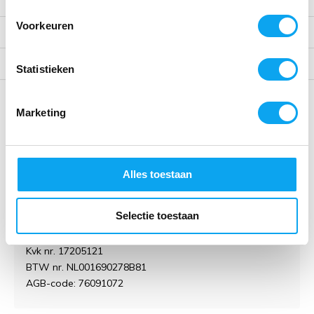
Klantenservice
Voorkeuren
Mijn account
Categorieën
Statistieken
Contact
Marketing
Thuiszorgwinkelxl.nl
Alles toestaan
Kruisstraat 61
5612 CD Eindhoven
Nederland
Open in Google Maps
Selectie toestaan
Fysieke thuiszorgwinkel in Eindhoven
Kvk nr. 17205121
BTW nr. NL001690278B81
AGB-code: 76091072