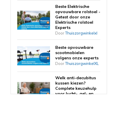
Beste Elektrische
opvouwbare rolstoel -
Getest door onze
Elektrische rolstoel
Experts
Door
Thuiszorgwinkelxl
Beste opvouwbare
scootmobielen
volgens onze experts
Door
ThuiszorgwinkelXL
Welk anti-decubitus
kussen kiezen?
Complete keuzehulp
voor lucht-, gel- en
schuimkussens
Door
ThuiszorgwinkelXL
Wordt een rollator
vergoed door de
zorgverzekering in