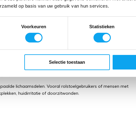
en?
erzameld op basis van uw gebruik van hun services.
n dat helpt om drukpunten bij langdurig zitten te verminderen. Het
itoppervlak, waardoor de kans op drukplekken en doorzitwonden
Voorkeuren
Statistieken
lstoel, maar kan afhankelijk van het model ook geschikt zijn voor
Selectie toestaan
grijk?
bepaalde lichaamsdelen. Vooral rolstoelgebruikers of mensen met
kplekken, huidirritatie of doorzitwonden.