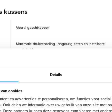
s kussens
Vooral geschikt voor
Maximale drukverdeling, langdurig zitten en instelbare
stevigheid
en
Dagelijks intensief gebruik, stabiliteit en comfort
Details
Dagelijks gebruik, preventie en eenvoudige reiniging
 van cookies
ent en advertenties te personaliseren, om functies voor social
. Ook delen we informatie over uw gebruik van onze site met on
e. Deze partners kunnen deze gegevens combineren met andere i