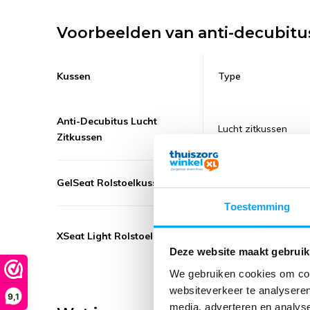
Voorbeelden van anti-decubitu
Kussen
Type
Anti-Decubitus Lucht
Lucht zitkussen
Zitkussen
GelSeat Rolstoelkussen
Gel- en schuimkuss
Toestemming
HR-schuim en visco
XSeat Light Rolstoelkussen
schuim
Deze website maakt gebruik
We gebruiken cookies om cont
websiteverkeer te analyseren
9,1
media, adverteren en analys