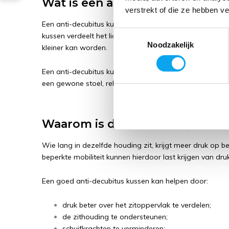
Wat is een anti-decubitus kuss
verstrekt of die ze hebben v
Een anti-decubitus kussen is een drukverlagend zitkusse
Toestemmingsselectie
kussen verdeelt het lichaamsgewicht beter over het z
Noodzakelijk
kleiner kan worden.
Een anti-decubitus kussen wordt vaak gebruikt in een ro
een gewone stoel, relaxstoel of bureaustoel.
Waarom is drukverdeling belan
Wie lang in dezelfde houding zit, krijgt meer druk op 
beperkte mobiliteit kunnen hierdoor last krijgen van dru
Een goed anti-decubitus kussen kan helpen door:
druk beter over het zitoppervlak te verdelen;
de zithouding te ondersteunen;
schuifkrachten te verminderen;