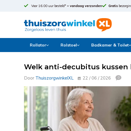
Voor 16.00 uur besteld* =
vandaag verzonden
Gratis
bezorgin
Rollator
Rolstoel
Badkamer & Toilet
Welk anti-decubitus kussen 
Door
ThuiszorgwinkelXL
22 / 06 / 2026
0