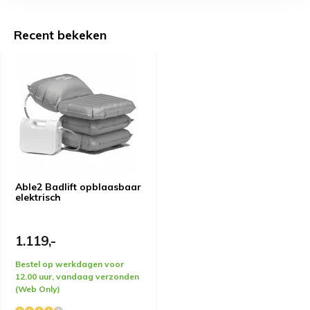
dan heb je ook wat. Wij zijn erg blij met dit produkt dat
in gebruik in elk opzicht onze stoutste verwachtingen
overtreft. Hoewel we er natuurlijk nog maar weinig
Recent bekeken
ervaring mee hebben lijkt het er op, dat onze
badproblemen in een keer volkomen zijn opgelost. ,
Able2 Badlift opblaasbaar
elektrisch
1.119,-
Bestel op werkdagen voor
12.00 uur, vandaag verzonden
(Web Only)