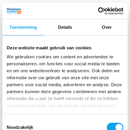
Product beoordelingen
4.25 / 5
Toestemming
Details
Over
Door
Lucien Christiaen
- 10-08-2025 16:00
4 / 5
Deze website maakt gebruik van cookies
Mijn bad is te smal onderaan , waardoor de
We gebruiken cookies om content en advertenties te
zuignappen niet (of bijna niet ) hechten . Droog hebben
personaliseren, om functies voor social media te bieden
ze gewerkt ! . Ik zoek een middel om het op te lossen ;
en om ons websiteverkeer te analyseren. Ook delen we
Het toestel is zeker ok.
informatie over uw gebruik van onze site met onze
partners voor social media, adverteren en analyse. Deze
Door
Myriam
- 23-01-2025 16:18
partners kunnen deze gegevens combineren met andere
5 / 5
informatie die u aan ze heeft verstrekt of die ze hebben
Ik heb mijn electrische opblaasbaar bad lift sinds 2010,
verzameld op basis van uw gebruik van hun services.
je zit volledig onder water , ik gebruik die zelfs voor te
kunnen opstaan als ik gevallen ben , plat onder mij
Toestemmingsselectie
steken en da n opblazen en daar ga ik weer, spijtig
Noodzakelijk