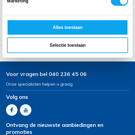
49,-
Marketing
Bestel op werkdagen voor
12.00 uur, vandaag verzonden
(Web Only)
Alles toestaan
Vergelijk
Selectie toestaan
Voor vragen bel 040 236 45 06
Onze specialisten helpen u graag
Volg ons
Ontvang de nieuwste aanbiedingen en
promoties