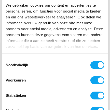
Schrijf je eigen review en maak kans op een
We gebruiken cookies om content en advertenties te
waardebon t.w.v. €25,-
personaliseren, om functies voor social media te bieden
en om ons websiteverkeer te analyseren. Ook delen we
informatie over uw gebruik van onze site met onze
partners voor social media, adverteren en analyse. Deze
partners kunnen deze gegevens combineren met andere
Recent bekeken
informatie die u aan ze heeft verstrekt of die ze hebben
verzameld op basis van uw gebruik van hun services.
Toestemmingsselectie
Noodzakelijk
Voorkeuren
HJÄLP Snijplank - Varna
Statistieken