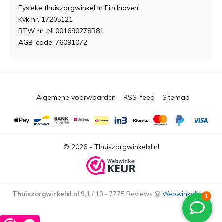
Fysieke thuiszorgwinkel in Eindhoven
Kvk nr. 17205121
BTW nr. NL001690278B81
AGB-code: 76091072
Algemene voorwaarden
RSS-feed
Sitemap
© 2026 -
Thuiszorgwinkelxl.nl
Thuiszorgwinkelxl.nl
9,1
/
10
-
7775
Reviews @
Webwinkelkeur