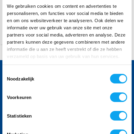
We gebruiken cookies om content en advertenties te
49,-
personaliseren, om functies voor social media te bieden
Tijdelijk uitverkocht
en om ons websiteverkeer te analyseren. Ook delen we
informatie over uw gebruik van onze site met onze
partners voor social media, adverteren en analyse. Deze
Vergelijk
partners kunnen deze gegevens combineren met andere
informatie die u aan ze heeft verstrekt of die ze hebben
verzameld op basis van uw gebruik van hun services.
Voor vragen bel 040 236 45 06
Toestemmingsselectie
Noodzakelijk
Onze specialisten helpen u graag
Volg ons
Voorkeuren
Statistieken
Ontvang de nieuwste aanbiedingen en
promoties