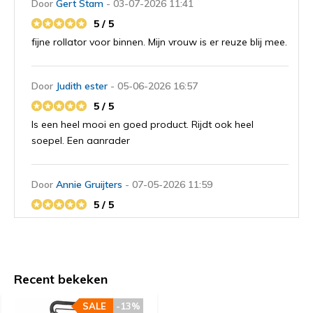
Door
Gert Stam
- 03-07-2026 11:41
5 / 5
fijne rollator voor binnen. Mijn vrouw is er reuze blij mee.
Door
Judith ester
- 05-06-2026 16:57
5 / 5
Is een heel mooi en goed product. Rijdt ook heel
soepel. Een aanrader
Door
Annie Gruijters
- 07-05-2026 11:59
5 / 5
Een heerlijke rollator voor binnen
Door
Atie Versteeg
- 30-04-2026 12:13
Recent bekeken
5 / 5
Handig, lekker licht, goed wendbaar. Een aanwinst,
SALE
-13%