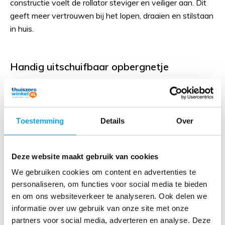
constructie voelt de rollator steviger en veiliger aan. Dit
geeft meer vertrouwen bij het lopen, draaien en stilstaan
in huis.
Handig uitschuifbaar opbergnetje
Met het uitschuifbare opbergnetje heeft u altijd een plek
om kleine spullen of boodschappen binnen handbereik te
houden. Het netje is licht, maar toch stevig en eenvoudig
Toestemming
Details
Over
in- en uit te schuiven.
Deze website maakt gebruik van cookies
Comfortabele duwbeugel met foam
We gebruiken cookies om content en advertenties te
De duwbeugel is volledig met foam bekleed, waardoor u
personaliseren, om functies voor social media te bieden
geniet van een zachte en ergonomische grip. Dit
en om ons websiteverkeer te analyseren. Ook delen we
vermindert druk op de handen en zorgt voor extra
informatie over uw gebruik van onze site met onze
comfort bij dagelijks gebruik.
partners voor social media, adverteren en analyse. Deze