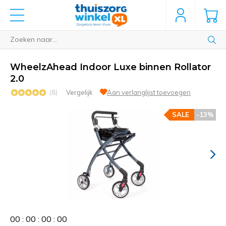
WheelzAhead Indoor Luxe binnen Rollator
2.0
(8)
Vergelijk
Aan verlanglijst toevoegen
SALE
-13%
0
0
:
0
0
:
0
0
:
0
0