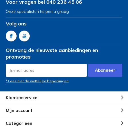
Voor vragen bel 040 236 45 06
Onze specialisten helpen u graag
Door
jp.Stoop
- 13-01-2026 13:25
5 / 5
Volg ons
Mooi produkt, goede prijs/kwaliteit verhouding, erg blij
mee.
Ontvang de nieuwste aanbiedingen en
promoties
Abonneer
* Lees hier de wettelijke beperkingen
Klantenservice
Mijn account
Categorieën