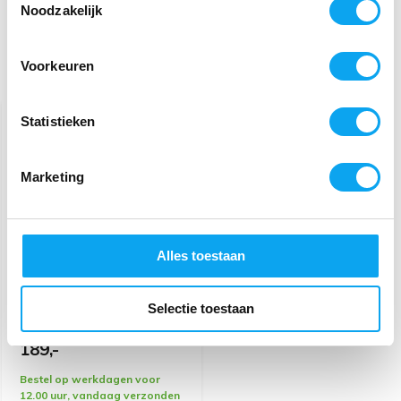
Noodzakelijk
Voorkeuren
Recent bekeken
KATOEN
Statistieken
Marketing
Alles toestaan
Verzwaarde Deken
katoen Beige
Selectie toestaan
189,-
Bestel op werkdagen voor
12.00 uur, vandaag verzonden