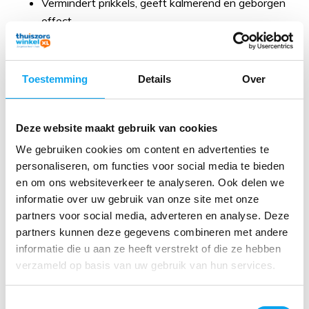
Vermindert prikkels, geeft kalmerend en geborgen
effect
Ideaal bij slaapproblemen, angst- en/of
gedragsstoornissen en concentratieproblemen
Verkrijgbaar in diversen afmetingen
Toestemming
Details
Over
Deken bestaat uit 65% polyester en 35% katoen
Vulling: PPR OG plastic granulaat 2/3 mm
Kleur: Beige
Deze website maakt gebruik van cookies
Verkrijgbaar in 4 kg en 6 kg
We gebruiken cookies om content en advertenties te
Wasmachine wasbaar 60 °C
personaliseren, om functies voor social media te bieden
en om ons websiteverkeer te analyseren. Ook delen we
informatie over uw gebruik van onze site met onze
Reviews
partners voor social media, adverteren en analyse. Deze
partners kunnen deze gegevens combineren met andere
Er zijn nog geen reviews geschreven over dit product.
informatie die u aan ze heeft verstrekt of die ze hebben
verzameld op basis van uw gebruik van hun services.
Schrijf je eigen review en maak kans op een
waardebon t.w.v. €25,-
Toestemmingsselectie