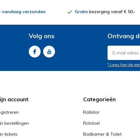
=
vandaag verzonden
Gratis
bezorging vanaf € 50,-
Volg ons
Ontvang d
* Lees hier de we
ijn account
Categorieën
gistreren
Rollator
jn bestellingen
Rolstoel
jn tickets
Badkamer & Toilet