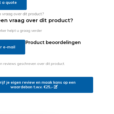
t a quote
een vraag over dit product?
er helpt u graag verder
Product beoordelingen
r e-mail
en reviews geschreven over dit product.
rijf je eigen review en maak kans op een
waardebon t.w.v. €25,-