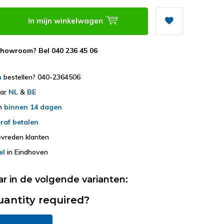
In mijn winkelwagen
showroom? Bel 040 236 45 06
h
bestellen? 040-2364506
aar
NL
&
BE
en
binnen 14 dagen
raf betalen
vreden klanten
el
in Eindhoven
ar in de volgende varianten:
uantity required?