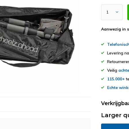
Aanwezig in 
Telefonisc
Levering n
Retourner
Veilig
achte
115.000+
te
Echte wink
Verkrijgba
Larger q