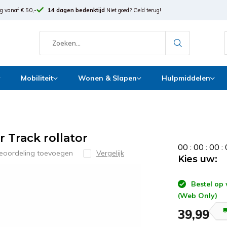
g vanaf € 50,-
14 dagen bedenktijd
Niet goed? Geld terug!
Mobiliteit
Wonen & Slapen
Hulpmiddelen
 Track rollator
0
0
:
0
0
:
0
0
:
beoordeling toevoegen
Vergelijk
Kies uw:
Bestel op
(Web Only)
39,99