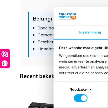
Belangrijke kenmerken
Speciaal ontworpen voor de Track
Toestemming
Gemaakt van stevig, slijtvast mate
Beschermt tegen vuil, vocht en be
Deze website maakt gebruik
Handige draagriemen en ritssluiti
We gebruiken cookies om cont
websiteverkeer te analyseren
9,1
media, adverteren en analys
verstrekt of die ze hebben v
Recent bekeken
Toestemmingsselectie
Noodzakelijk