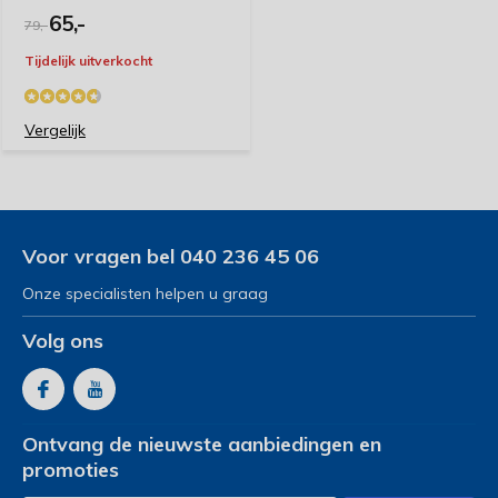
65,-
79,-
Door
Myriam
- 31-05-2022 13:21
Tijdelijk uitverkocht
5 / 5
Zeer praktisch artikel voor een 90 jarige persoon,
Vergelijk
voldoet aan de nodige verwachtingen en is zeer
gemakkelijk en vlug geplaatst.De levering is zeer snel
en correct verlopen. Telefonisch contact gehad de dag
voor levering en super vriendelijk geholpen. Voor mij is
het artikel,maar ook de service van jullie meer dan 5
Voor vragen bel 040 236 45 06
sterren waard Vriendelijk bedankt van een zeer
Onze specialisten helpen u graag
tevreden klant
Volg ons
Door
Super
- 27-05-2022 09:18
5 / 5
Een correcte en en super snelle levering.Zeer tevreden
Ontvang de nieuwste aanbiedingen en
over het aangekochte produkt,en bij telefonisch
promoties
contact,zeer vriendelijk geholpen. Het produkt en de