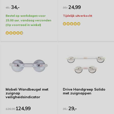
34,-
24,99
Door
L.D.Huisman
- 02-11-2022 15:10
45,-
39,-
5 / 5
Bestel op werkdagen voor
Tijdelijk uitverkocht
15.00 uur, vandaag verzonden
Uitstekend
(Op voorraad in winkel)
Door
Henk
- 03-10-2022 15:00
5 / 5
Prima product, voldoet aan de verwachtingen
Door
Henk Janissen
- 03-10-2022 12:16
5 / 5
Dit product heb ik voor iemand anders besteld Zij is te
vrede met het product.
Mobeli Wandbeugel met
Drive Handgreep Solido
zuignap
met zuignappen
veiligheidsindicator
Door
joop
- 11-09-2022 14:17
124,99
29,-
126,99
35,-
5 / 5