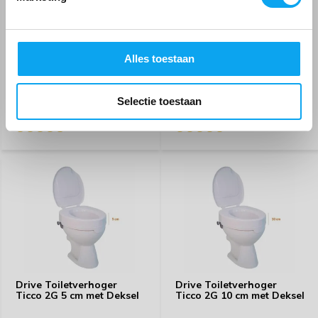
armsteunen gebruiken we " nog" niet maar ook dat
ziet er degelijk uit.
Drive Toiletverhoger TSE
Drive Toiletverhoger
120 met armleuningen
Ticco 2G 15 cm met Deksel
Alles toestaan
Door
Vermeiren
- 12-12-2022 16:30
58,-
35,-
65,-
45,-
5 / 5
Selectie toestaan
Tijdelijk uitverkocht
Tijdelijk uitverkocht
Zeer tevreden
Door
Louis Wijers
- 24-11-2022 11:41
5 / 5
Uitstekende oplossing om je toilet te verhogen èn
veiliger te maken voor mensen die slecht ter been zijn!
Door
E van Helden
- 22-11-2022 18:19
5 / 5
Drive Toiletverhoger
Drive Toiletverhoger
Keurige verhoger, eenvoudig te monteren
Ticco 2G 5 cm met Deksel
Ticco 2G 10 cm met Deksel