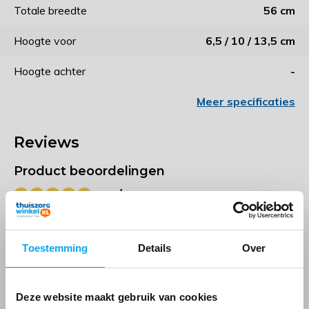
Totale breedte
56 cm
Hoogte voor
6,5 / 10 / 13,5 cm
Hoogte achter
-
Meer specificaties
Reviews
Product beoordelingen
4.7 / 5
Door
Cees Schilder
- 07-07-2023 13:33
Toestemming
Details
Over
5 / 5
De toiletverhoger TSE 150 is een prima apparaat om te
monteren, op juiste hoogte in te stellen en handig in
Deze website maakt gebruik van cookies
gebruik.