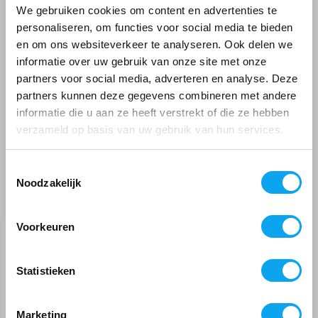
We gebruiken cookies om content en advertenties te
personaliseren, om functies voor social media te bieden
Door
Peter Renes
- 02-07-2023 14:34
en om ons websiteverkeer te analyseren. Ook delen we
5 / 5
informatie over uw gebruik van onze site met onze
partners voor social media, adverteren en analyse. Deze
Tijdelijk uitverkocht!
Prima Makkelijk te monteren.
partners kunnen deze gegevens combineren met andere
We sturen u een email als we dit artikel weer op
informatie die u aan ze heeft verstrekt of die ze hebben
voorraad hebben
Door
Jeanette van den Berg
- 04-03-2023 17:22
verzameld op basis van uw gebruik van hun services.
E-mailadres
*
5 / 5
Toiletverhoger is ideaal voor ons, de wc is erg laag.
Toestemmingsselectie
Deze verhoger is een uitkomst. Makkelijk te monteren,
Noodzakelijk
goed schoon te houden en zit goed. Een aanrader voor
Gerelateerde producten
wie moeilijk van de wc kan opstaan.
Geef een seintje
Voorkeuren
Meld mij aan voor de nieuwsbrief
Door
Klaas Westra
- 19-12-2022 13:54
Statistieken
5 / 5
De toiletverhoger is goed stevig, zit ook goed vast op
de pot en de verstelbare hoogte is ook erg handig De
Marketing