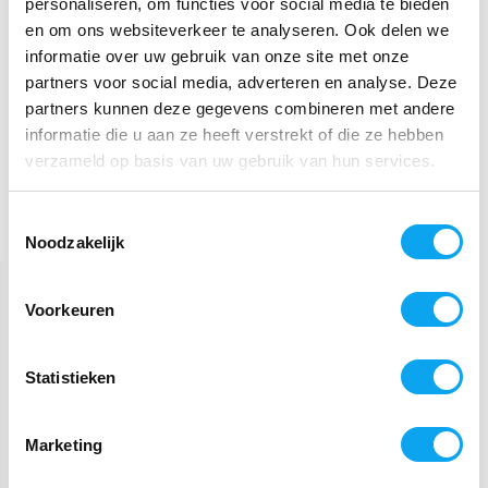
personaliseren, om functies voor social media te bieden
en om ons websiteverkeer te analyseren. Ook delen we
informatie over uw gebruik van onze site met onze
Door
Anoniem
- 18-12-2021 15:20
partners voor social media, adverteren en analyse. Deze
5 / 5
partners kunnen deze gegevens combineren met andere
Prima product!
informatie die u aan ze heeft verstrekt of die ze hebben
verzameld op basis van uw gebruik van hun services.
Door
Bep V.
- 04-06-2020 12:49
Toestemmingsselectie
5 / 5
Gerelateerde producten
Noodzakelijk
Goed product past prima
Voorkeuren
Statistieken
Marketing
Atlantis Wandbeugel
Drive Toiletverhoger TSE
opklapbaar
150 met Armsteunen