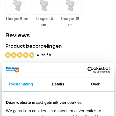
Hoogte 5 cm
Hoogte 10
Hoogte 15
cm
cm
Reviews
Product beoordelingen
4.75 / 5
Door
Jwitkamp
- 22-04-2026 09:55
5 / 5
Toestemming
Details
Over
Prima
Door
Nel van Suijdam
- 27-09-2022 14:13
Deze website maakt gebruik van cookies
4 / 5
We gebruiken cookies om content en advertenties te
Goed product. Makkelijk te plaatsen.