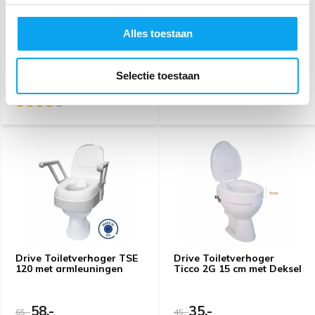
64,99
65,-
67,99
79,-
Alles toestaan
Bestel op werkdagen voor
Tijdelijk uitverkocht
12.00 uur, vandaag verzonden
Selectie toestaan
(Web Only)
Drive Toiletverhoger TSE
Drive Toiletverhoger
120 met armleuningen
Ticco 2G 15 cm met Deksel
58,-
35,-
65,-
45,-