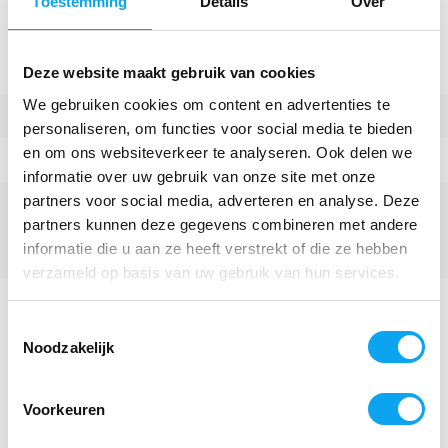
Toestemming
Details
Over
Specificaties
Merk
Able2
Deze website maakt gebruik van cookies
We gebruiken cookies om content en advertenties te
Garantie
2 jaar
personaliseren, om functies voor social media te bieden
en om ons websiteverkeer te analyseren. Ook delen we
Totale gewicht
21 kg
informatie over uw gebruik van onze site met onze
partners voor social media, adverteren en analyse. Deze
Crashtest ISO 7176-19
partners kunnen deze gegevens combineren met andere
(benodigd certificaat voor
informatie die u aan ze heeft verstrekt of die ze hebben
rolstoel taxivervoer)
verzameld op basis van uw gebruik van hun services.
Gewicht zonder wielen &
19 kg
beensteunen
Toestemmingsselectie
Noodzakelijk
Meer specificaties
Voorkeuren
Reviews