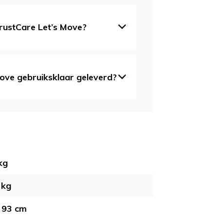
TrustCare Let’s Move?
Move gebruiksklaar geleverd?
kg
 kg
- 93 cm