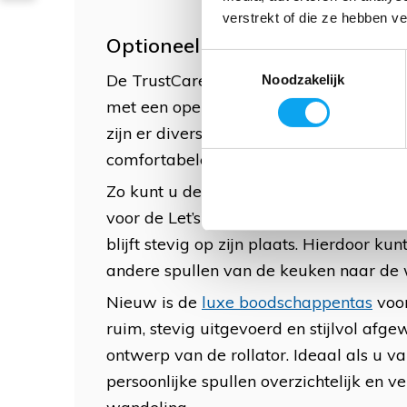
verstrekt of die ze hebben v
Optioneel verkrijgbare accesso
Toestemmingsselectie
De TrustCare Let’s Move lichtgewicht r
Noodzakelijk
met een open boodschappentas. Wilt u d
zijn er diverse optionele accessoires b
comfortabeler maken.
Zo kunt u de rollator uitbreiden met h
voor de Let’s Move rollator. Dit dienblad
blijft stevig op zijn plaats. Hierdoor kun
andere spullen van de keuken naar de
Nieuw is de
luxe boodschappentas
voor
ruim, stevig uitgevoerd en stijlvol afge
ontwerp van de rollator. Ideaal als u 
persoonlijke spullen overzichtelijk en 