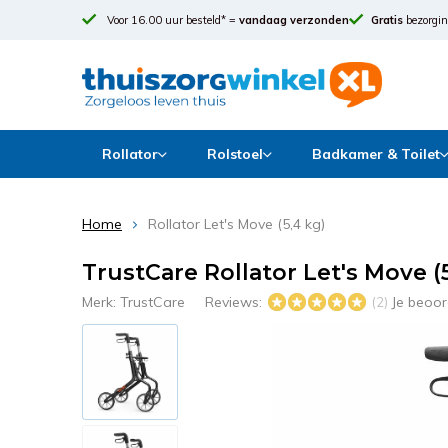
Voor 16.00 uur besteld* =
vandaag verzonden
Gratis
bezorgin
Rollator
Rolstoel
Badkamer & Toilet
Home
Rollator Let's Move (5,4 kg)
TrustCare Rollator Let's Move (
Merk:
TrustCare
Reviews:
Je beoor
(2)