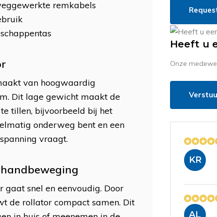
ggewerkte remkabels
Reques
ebruik
dschappentas
Heeft u 
or
Onze medewerk
maakt van hoogwaardig
Verstuu
am. Dit lage gewicht maakt de
 tillen, bijvoorbeeld bij het
egelmatig onderweg bent en een
nspanning vraagt.
KR
n handbeweging
or gaat snel en eenvoudig. Door
uwt de rollator compact samen. Dit
AL
rgen in huis of meenemen in de