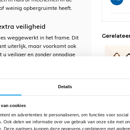
of weinig opbergruimte heeft.
tra veiligheid
Gerelatee
jes weggewerkt in het frame. Dit
ant uiterlijk, maar voorkomt ook
pt u veiliger en zonder onnodige
een comfortabele houding
Details
r zijn verstelbaar van 78 tot 93
TrustCare Lu
boodschappe
olshoogte, zodat u altijd een
89,-
 van cookies
eeft tijdens het lopen. Dit
ent en advertenties te personaliseren, om functies voor social
Deliverytime
bruik, ook bij langere
. Ook delen we informatie over uw gebruik van onze site met on
e. Deze partners kunnen deze gegevens combineren met andere i