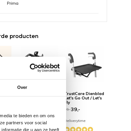
Prima
rde producten
Over
xe
TrustCare
TrustCare Dienblad
ntas
Stokhouder voor
Let's Go Out / Let's
Let’s Move rollator
Fly
39,-
39,-
49,-
 media te bieden en om ons
Deliverytime
Deliverytime
ze partners voor social
nformatie die u aan ze heeft