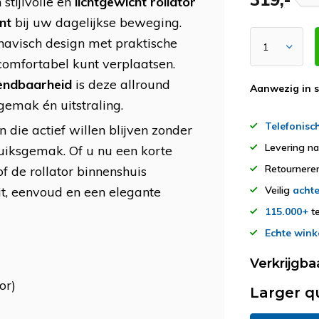
 stijlvolle en
lichtgewicht rollator
nt
bij uw dagelijkse beweging.
navisch design met praktische
 comfortabel kunt verplaatsen.
endbaarheid
is deze allround
Aanwezig in 
gemak én uitstraling.
Telefonisc
die actief willen blijven zonder
Levering n
uiksgemak. Of u nu een korte
Retourner
 de rollator binnenshuis
teit, eenvoud en een elegante
Veilig
achte
115.000+
te
Echte wink
Verkrijgba
or)
Larger q