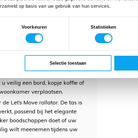
erzameld op basis van uw gebruik van hun services.
ires
ollator wordt standaard geleverd
Voorkeuren
Statistieken
e rollator verder uitbreiden, dan
eschikbaar die het gebruik nog
Selectie toestaan
et speciaal ontworpen
dienblad
 sluit perfect aan op de zitting en
t u veilig een bord, kopje koffie of
 woonkamer verplaatsen.
 de Let’s Move rollator. De tas is
werkt, passend bij het elegante
vaker boodschappen doet of uw
veilig wilt meenemen tijdens uw