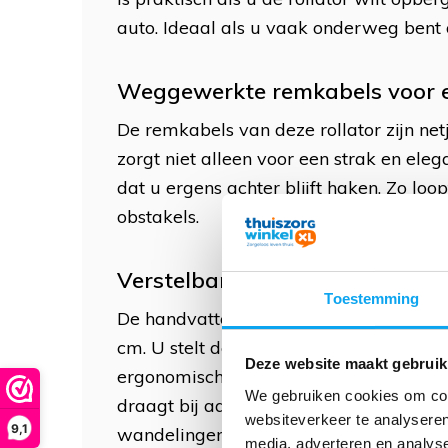
auto. Ideaal als u vaak onderweg bent 
Weggewerkte remkabels voor ex
De remkabels van deze rollator zijn net
zorgt niet alleen voor een strak en eleg
dat u ergens achter blijft haken. Zo loo
obstakels.
Verstelbare handvatten voor 
Toestemming
De handvatten van de Let’s Move rollato
cm. U stelt de hoogte eenvoudig af op p
Deze website maakt gebruik
ergonomische en comfortabele houding h
We gebruiken cookies om cont
draagt bij aan prettig en ontspannen ge
websiteverkeer te analyseren
9,1
wandelingen.
media, adverteren en analys