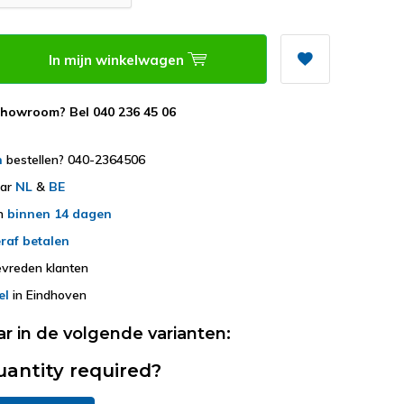
In mijn winkelwagen
showroom? Bel 040 236 45 06
h
bestellen? 040-2364506
aar
NL
&
BE
en
binnen 14 dagen
raf betalen
vreden klanten
el
in Eindhoven
ar in de volgende varianten:
uantity required?