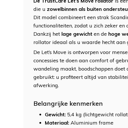
De TrustCare Let’s Move rollator
is een
die u
zowel
binnen als buiten ondersteu
Dit model combineert een strak Scandi
functionaliteiten, zodat u zich zeker en
Dankzij het
lage gewicht
en de
hoge w
rollator ideaal als u waarde hecht aan 
De Let’s Move is ontworpen voor mensen 
concessies te doen aan comfort of gebr
wandeling maakt, boodschappen doet of
gebruikt: u profiteert altijd van stabili
afwerking.
Belangrijke kenmerken
Gewicht:
5,4 kg (lichtgewicht rollat
Materiaal:
Aluminium frame