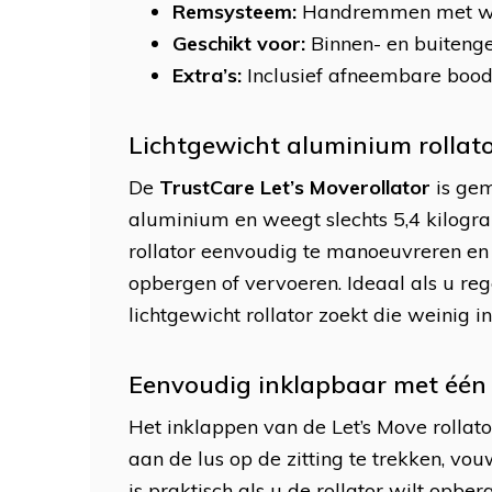
Remsysteem:
Handremmen met we
Geschikt voor:
Binnen- en buiteng
Extra’s:
Inclusief afneembare boo
Lichtgewicht aluminium rollat
De
TrustCare Let’s Move
rollator
is ge
aluminium en weegt slechts 5,4 kilogr
rollator eenvoudig te manoeuvreren en te
opbergen of vervoeren. Ideaal als u r
lichtgewicht rollator zoekt die weinig i
Eenvoudig inklapbaar met éé
Het inklappen van de Let’s Move rollat
aan de lus op de zitting te trekken, vo
is praktisch als u de rollator wilt opbe