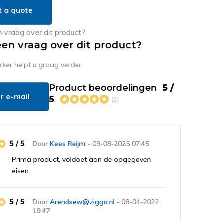
t a quote
een vraag over dit product?
er helpt u graag verder
Product beoordelingen
5 /
r e-mail
5
(2)
5 / 5
Door
Kees Reijm
- 09-08-2025 07:45
Prima product, voldoet aan de opgegeven
eisen
5 / 5
Door
Arendsew@ziggo.nl
- 08-04-2022
19:47