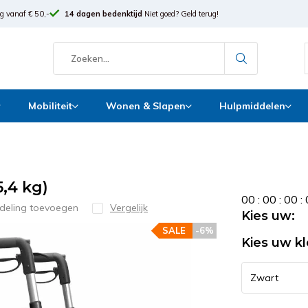
g vanaf € 50,-
14 dagen bedenktijd
Niet goed? Geld terug!
Mobiliteit
Wonen & Slapen
Hulpmiddelen
5,4 kg)
0
0
:
0
0
:
0
0
:
deling toevoegen
Vergelijk
Kies uw:
SALE
-6%
Kies uw kl