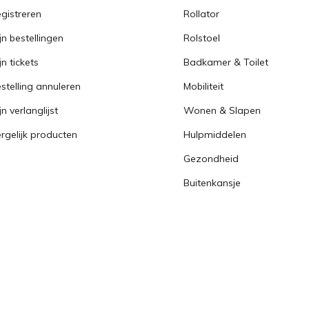
gistreren
Rollator
jn bestellingen
Rolstoel
jn tickets
Badkamer & Toilet
stelling annuleren
Mobiliteit
jn verlanglijst
Wonen & Slapen
rgelijk producten
Hulpmiddelen
Gezondheid
Buitenkansje