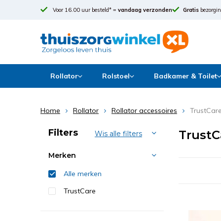
Voor 16.00 uur besteld* =
vandaag verzonden
Gratis
bezorgin
Rollator
Rolstoel
Badkamer & Toilet
Home
Rollator
Rollator accessoires
TrustCare
Sorteren op:
Filters
TrustC
Wis alle filters
Merken
Alle merken
TrustCare