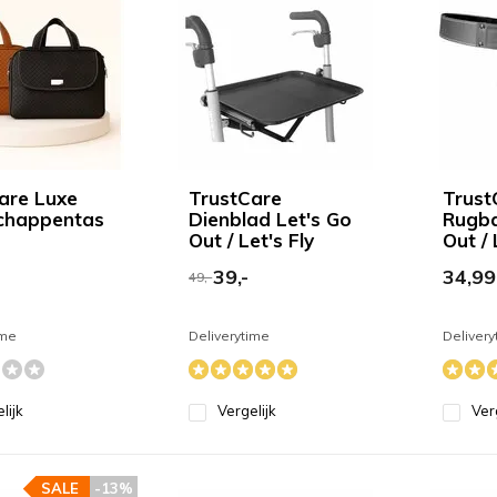
are Luxe
TrustCare
Trust
chappentas
Dienblad Let's Go
Rugba
Out / Let's Fly
Out / 
39,-
34,99
49,-
ime
Deliverytime
Delivery
lijk
Vergelijk
Ver
SALE
-13%