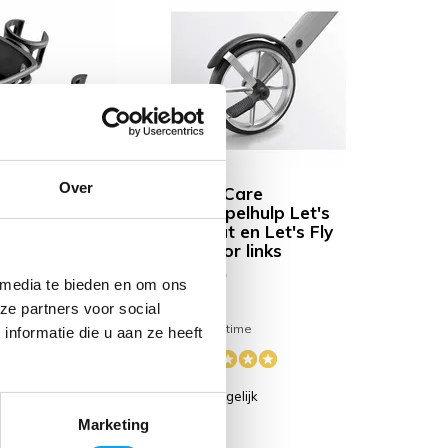
Over
Care
TrustCare
ouder voor
Drempelhulp Let's
Move rollator
Go out en Let's Fly
rollator links
28,99
 media te bieden en om ons
ze partners voor social
time
Deliverytime
nformatie die u aan ze heeft
gelijk
Vergelijk
Marketing