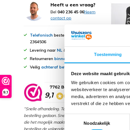
Heeft u een vraag?
Bel
040 236 45 06
Neem
contact op
Telefonisch
bestellen? 040-
2364506
Levering naar
NL
&
BE
Toestemming
TrustC
Retourneren
binnen 14 dagen
Out en 
Reista
Veilig
achteraf betalen
Deze website maakt gebruik
129
149,-
We gebruiken cookies om cont
7762 Beoordelingen
websiteverkeer te analyseren
9,1
Deliveryt
9,1
media, adverteren en analys
verstrekt of die ze hebben v
“Snelle afhandeling. Telefonische
Verge
bestelling gedaan. Snelle afhandeling
Toestemmingsselectie
die het mogelijk maakte dat mijn
Noodzakelijk
bestelling de volgende dag