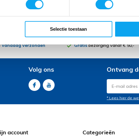
Selectie toestaan
=
vandaag verzonden
Gratis
bezorging vanaf € 50,-
Volg ons
Ontvang d
* Lees hier de we
ijn account
Categorieën