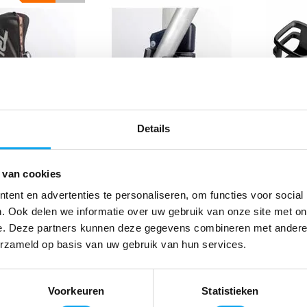
Details
are Let's Go
TrustCare Let's Fly
Trust
Let's Fly
Stokhouder
Stokh
s
Let’s 
 van cookies
,-
37,99
39,-
ent en advertenties te personaliseren, om functies voor social
. Ook delen we informatie over uw gebruik van onze site met on
ime
Deliverytime
Delivery
e. Deze partners kunnen deze gegevens combineren met andere i
erzameld op basis van uw gebruik van hun services.
lijk
Vergelijk
Ver
Voorkeuren
Statistieken