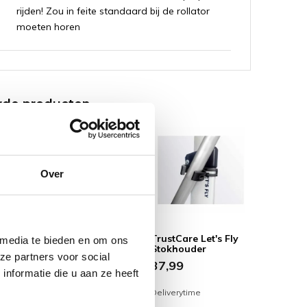
rijden! Zou in feite standaard bij de rollator
moeten horen
rde producten
Over
enblad
TrustCare Rugband
TrustCare Let's Fly
 media te bieden en om ons
Let's
Let's Go Out / Let's
Stokhouder
ze partners voor social
Fly
37,99
nformatie die u aan ze heeft
34,99
Deliverytime
Deliverytime