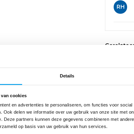
RH
Gerelatee
Details
 van cookies
TrustCare Di
ent en advertenties te personaliseren, om functies voor social
Let's Go Out / 
. Ook delen we informatie over uw gebruik van onze site met on
Fly
e. Deze partners kunnen deze gegevens combineren met andere i
39,-
49,-
erzameld op basis van uw gebruik van hun services.
Deliverytime