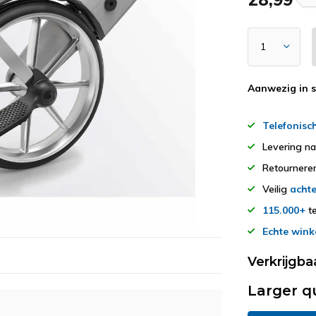
Aanwezig in 
Telefonisc
Levering n
Retourner
Veilig
achte
115.000+
te
Echte wink
Verkrijgba
Larger q