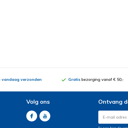
=
vandaag verzonden
Gratis
bezorging vanaf € 50,-
Volg ons
Ontvang d
* Lees hier de we