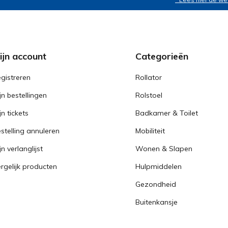
ijn account
Categorieën
gistreren
Rollator
jn bestellingen
Rolstoel
jn tickets
Badkamer & Toilet
stelling annuleren
Mobiliteit
jn verlanglijst
Wonen & Slapen
rgelijk producten
Hulpmiddelen
Gezondheid
Buitenkansje