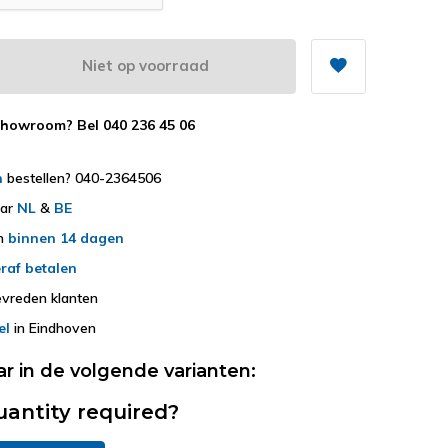
Niet op voorraad
showroom? Bel 040 236 45 06
h
bestellen? 040-2364506
aar
NL
&
BE
en
binnen 14 dagen
raf betalen
vreden klanten
el
in Eindhoven
ar in de volgende varianten:
uantity required?