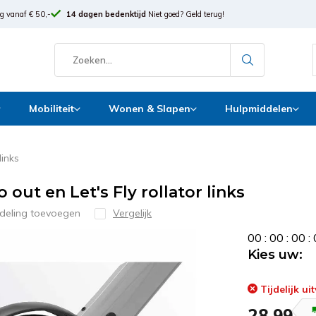
g vanaf € 50,-
14 dagen bedenktijd
Niet goed? Geld terug!
Mobiliteit
Wonen & Slapen
Hulpmiddelen
links
out en Let's Fly rollator links
deling toevoegen
Vergelijk
0
0
:
0
0
:
0
0
:
Kies uw:
Tijdelijk ui
28,99