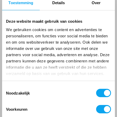
Toestemming
Details
Over
5 / 5
Het zit nu een stuk prettiger in de auto! Geen
“plankgat” meer door de harde stoelen.
Deze website maakt gebruik van cookies
We gebruiken cookies om content en advertenties te
Door
Chris
- 06-07-2025 17:29
personaliseren, om functies voor social media te bieden
4 / 5
en om ons websiteverkeer te analyseren. Ook delen we
informatie over uw gebruik van onze site met onze
Comfortabel en goed
partners voor social media, adverteren en analyse. Deze
Tijdelijk uitverkocht!
partners kunnen deze gegevens combineren met andere
We sturen u een email als we dit artikel weer op
Door
Piet
- 04-06-2025 13:48
informatie die u aan ze heeft verstrekt of die ze hebben
voorraad hebben
2 / 5
verzameld op basis van uw gebruik van hun services.
E-mailadres
*
Te laag vind ik en duur.
Toestemmingsselectie
Noodzakelijk
Door
De Smedt
- 16-04-2025 13:38
Gerelateerde producten
5 / 5
Geef een seintje
Voorkeuren
we zijn uiterst tevreden! de ontsteking aan het zitvlak
was vlug geheeld! Een echte aanrader!!!