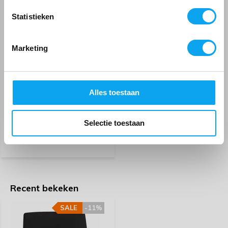
Meld mij aan voor de nieuwsbrief
Statistieken
Door
christine De Schaepmeester
- 26-03-2025 09:02
4 / 5
Marketing
Zeer goed zitkussen, ik zou het aan iedereen aanraden.
Rolstoelkussen GelSeat 45
Zit heel comfortabel.
cm of 48 cm
Alles toestaan
Door
Dan
- 08-11-2024 11:28
149,-
179,-
4 / 5
Selectie toestaan
Tijdelijk uitverkocht
Ietsje te klein voor rolstoel, maar wel zitcomfort
Door
Ineke
- 10-10-2024 18:17
5 / 5
Recent bekeken
Zit prima. Heerlijk zacht.
SALE
-11%
Door
Mo
- 09-05-2024 19:25