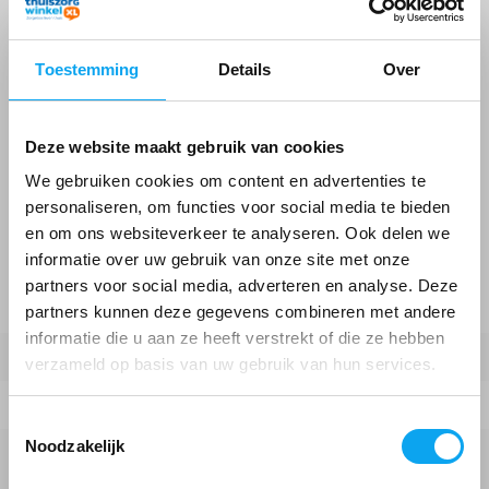
handvat
De wandelstok met Offset handvat dient op de juiste
Toestemming
Details
Over
hoogte afgesteld te worden. De juiste hoogte bepaalt u
door uw armen langs uw lichaam te laten hangen. Het
handvat wordt vervolgens ter hoogte van de polsen
Deze website maakt gebruik van cookies
afgesteld.
We gebruiken cookies om content en advertenties te
personaliseren, om functies voor social media te bieden
Specificaties
en om ons websiteverkeer te analyseren. Ook delen we
informatie over uw gebruik van onze site met onze
Hoogte handvat
71 - 96 cm
partners voor social media, adverteren en analyse. Deze
Tijdelijk uitverkocht!
(verstelbaar)
partners kunnen deze gegevens combineren met andere
We sturen u een email als we dit artikel weer op
informatie die u aan ze heeft verstrekt of die ze hebben
voorraad hebben
Materiaal handvat
Zacht materiaal
verzameld op basis van uw gebruik van hun services.
E-mailadres
*
*
Handvat ergonomisch
Toestemmingsselectie
Noodzakelijk
Materiaal wandelstok /
Aluminium
kruk