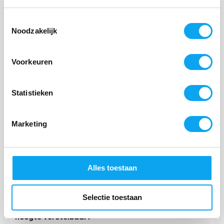
Toestemmingsselectie
Noodzakelijk
Veelgestelde vragen opvouwbare wandelstok
Hurrycane
Voorkeuren
Is de Hurrycane opvouwbare wandelstok geschikt
voor buitengebruik?
Statistieken
Hoe eenvoudig kan ik de Hurrycane opvouwbare
Marketing
wandelstok inklappen?
Hoeveel gewicht kan de Hurrycane opvouwbare
Alles toestaan
wandelstok dragen?
Selectie toestaan
Is de Hurrycane opvouwbare wandelstok in
hoogte verstelbaar?