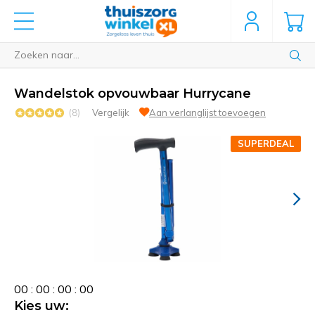
Wandelstok opvouwbaar Hurrycane
(8)
Vergelijk
Aan verlanglijst toevoegen
SUPERDEAL
0
0
:
0
0
:
0
0
:
0
0
Kies uw: