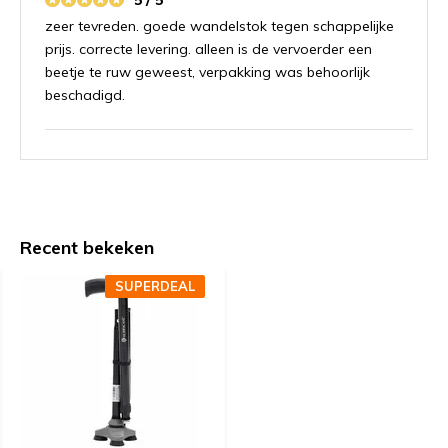
zeer tevreden. goede wandelstok tegen schappelijke
prijs. correcte levering. alleen is de vervoerder een
beetje te ruw geweest, verpakking was behoorlijk
beschadigd.
Door
Wim de Lang75 jaar
- 14-06-2026 10:42
5 / 5
Erg handig en makkelijk in gebruik.
Recent bekeken
Door
Guido
- 13-05-2026 11:53
SUPERDEAL
5 / 5
Stevig, geeft meer steun en handig om op te plooien.
Door
Riet Driessen
- 26-04-2026 21:04
5 / 5