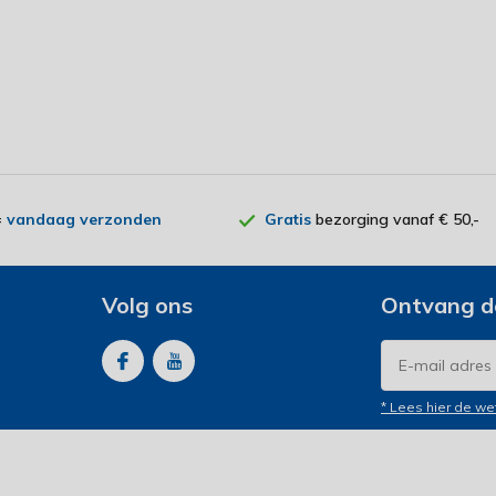
=
vandaag verzonden
Gratis
bezorging vanaf € 50,-
Volg ons
Ontvang d
* Lees hier de we