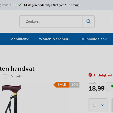
g vanaf € 50,-
14 dagen bedenktijd
Niet goed? Geld terug!
Mobiliteit
Wonen & Slapen
Hulpmiddelen
ten handvat
Tijdelijk ui
Vergelijk
20,99
SALE
-10%
18,99