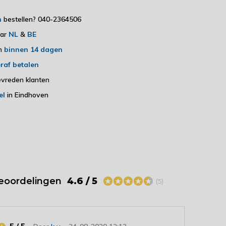
h
bestellen? 040-2364506
aar
NL
&
BE
en
binnen 14 dagen
raf betalen
vreden klanten
el
in Eindhoven
eoordelingen
4.6 / 5
(5)