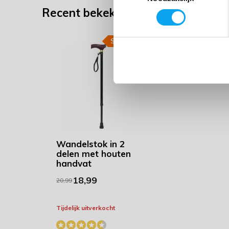
Recent bekeken
SALE
-10%
Wandelstok in 2
delen met houten
handvat
18,99
20,99
Tijdelijk uitverkocht