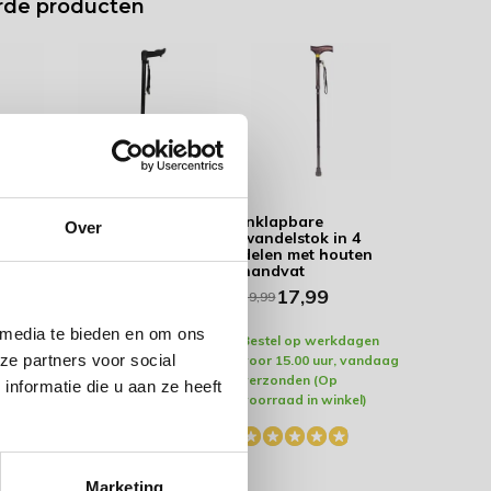
rde producten
Mooie wandelstok voor een keurige prijs
4 / 5
Door
Hannes
- 15-11-2019 17:33
mooie, fijne stok voor een goede prijs
e
Ergonomische
Inklapbare
Over
t 2
Wandelstok uit 2
wandelstok in 4
handig
delen -
delen met houten
Rechtshandig
handvat
15,99
17,99
17,99
19,99
ocht
 media te bieden en om ons
Tijdelijk uitverkocht
Bestel op werkdagen
ze partners voor social
voor 15.00 uur, vandaag
verzonden (Op
nformatie die u aan ze heeft
voorraad in winkel)
Marketing