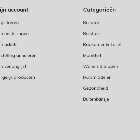
ijn account
Categorieën
gistreren
Rollator
jn bestellingen
Rolstoel
jn tickets
Badkamer & Toilet
stelling annuleren
Mobiliteit
jn verlanglijst
Wonen & Slapen
rgelijk producten
Hulpmiddelen
Gezondheid
Buitenkansje