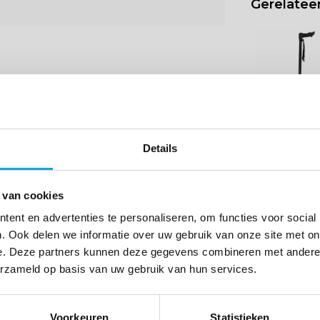
Gerelatee
CE
HS
- 97 cm
t
Ergonomisch
Details
Wandelstok ui
delen - Links
Tijdelijk uitverkocht!
17,99
19,99
 van cookies
We sturen u een email als we dit artikel
minium
Tijdelijk uitverk
weer op voorraad hebben
ent en advertenties te personaliseren, om functies voor social
. Ook delen we informatie over uw gebruik van onze site met on
E-mailadres
*
e. Deze partners kunnen deze gegevens combineren met andere i
erzameld op basis van uw gebruik van hun services.
Geef een seintje
Voorkeuren
Statistieken