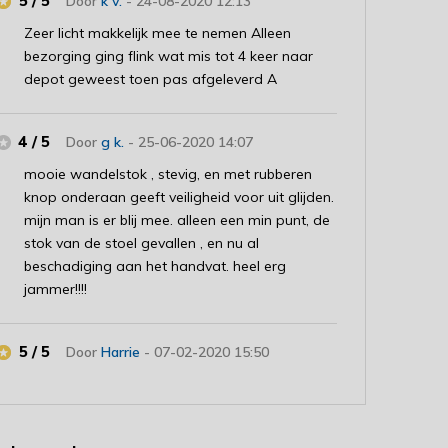
5 / 5
Door
k v.
- 24-08-2020 12:13
Zeer licht makkelijk mee te nemen Alleen
bezorging ging flink wat mis tot 4 keer naar
depot geweest toen pas afgeleverd A
4 / 5
Door
g k.
- 25-06-2020 14:07
mooie wandelstok , stevig, en met rubberen
knop onderaan geeft veiligheid voor uit glijden.
mijn man is er blij mee. alleen een min punt, de
stok van de stoel gevallen , en nu al
beschadiging aan het handvat. heel erg
jammer!!!!
5 / 5
Door
Harrie
- 07-02-2020 15:50
Mooie wandelstok,en snelle levering.
5 / 5
Door
Chantie
- 07-02-2020 14:26