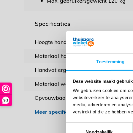
Max. gebruikersgewicht 120 kg
Specificaties
Hoogte handvat (verstelbaar)
74 
Materiaal handvat
Hou
Toestemming
Handvat ergonomisch
Deze website maakt gebruik
Materiaal wandelstok / kruk
Alu
We gebruiken cookies om cont
Opvouwbaar / Inklapbaar
websiteverkeer te analyseren
9,1
media, adverteren en analys
Meer specificaties
verstrekt of die ze hebben v
Toestemmingsselectie
Noodzakelijk