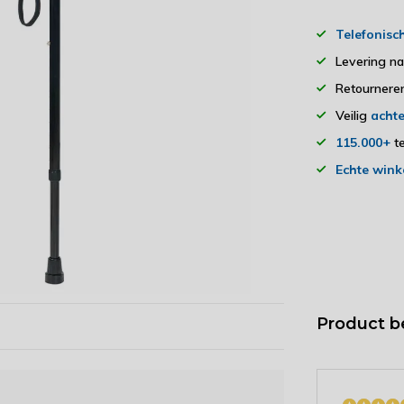
Telefonisc
Levering n
Retourner
Veilig
achte
115.000+
te
Echte wink
Product b