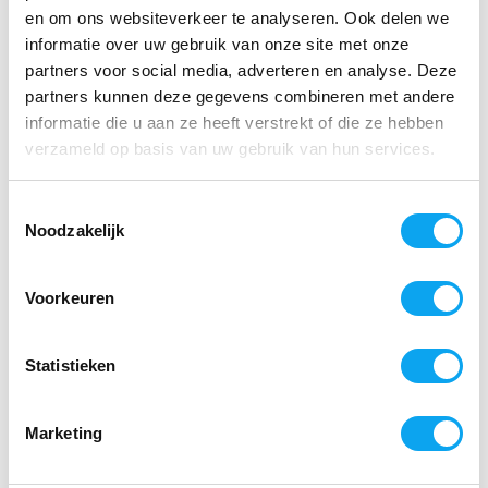
Reviews
en om ons websiteverkeer te analyseren. Ook delen we
Verstuur e-mail
informatie over uw gebruik van onze site met onze
Product
partners voor social media, adverteren en analyse. Deze
beoordelingen
partners kunnen deze gegevens combineren met andere
5 / 5
informatie die u aan ze heeft verstrekt of die ze hebben
verzameld op basis van uw gebruik van hun services.
Door
Meindert Van de Wal
- 14-12-2021 16:21
Toestemmingsselectie
5 / 5
Noodzakelijk
Lekker warm bij koude voeten.
Voorkeuren
+
Draagt bij aan het leefcomfor
Statistieken
-
Geen
Marketing