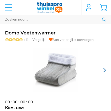
Domo Voetenwarmer
(1)
Vergelijk
Aan verlanglijst toevoegen
0
0
:
0
0
:
0
0
:
0
0
Kies uw: