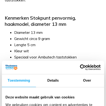
taststokken.
Kenmerken Stokpunt penvormig,
haakmodel, diameter 13 mm
Diameter 13 mm
Gewicht circa 9 gram
Lengte 5 cm
Kleur wit
Speciaal voor Ambutech taststokken
Reviews
Toestemming
Details
Over
Er zijn nog geen reviews geschreven over dit product.
Schrijf je eigen review en maak kans op een
Deze website maakt gebruik van cookies
waardebon t.w.v. €25,-
We gebruiken cookies om content en advertenties te