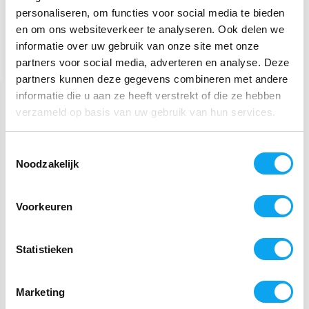
personaliseren, om functies voor social media te bieden
en om ons websiteverkeer te analyseren. Ook delen we
informatie over uw gebruik van onze site met onze
partners voor social media, adverteren en analyse. Deze
Recent bekeken
partners kunnen deze gegevens combineren met andere
informatie die u aan ze heeft verstrekt of die ze hebben
verzameld op basis van uw gebruik van hun services.
Toestemmingsselectie
Noodzakelijk
Voorkeuren
Stokpunt penvormig,
haakmodel, diameter 13
mm
Statistieken
5,99
Marketing
Bestel op werkdagen voor
12.00 uur, vandaag verzonden