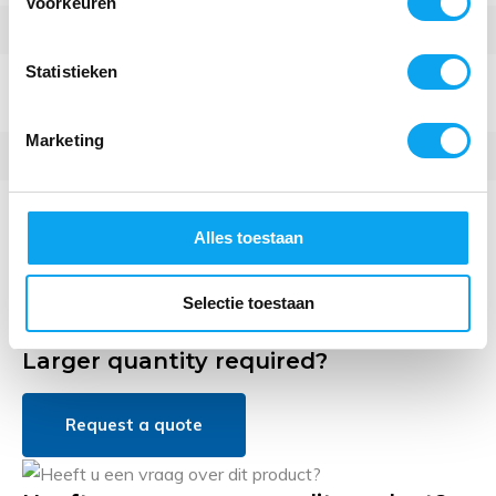
Voorkeuren
Afmetingen
50 x 40 x 5 cm
Statistieken
Geschikt voor rolstoel met
50 cm
zitbreedte
Marketing
Anti-decubitus
Waterafstotend
Alles toestaan
Meer specificaties
Selectie toestaan
Verkrijgbaar in de volgende varianten:
Larger quantity required?
Request a quote