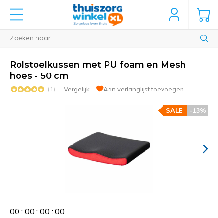
Rolstoelkussen met PU foam en Mesh
hoes - 50 cm
(1)
Vergelijk
Aan verlanglijst toevoegen
SALE
-13%
0
0
:
0
0
:
0
0
:
0
0