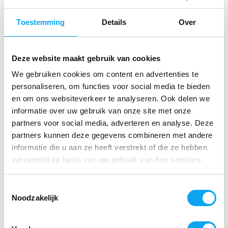
Afneembare mesh hoes met ritssluiting en
Toestemming
Details
Over
klittenband aan de onderzijde
Dikte van 5 cm, speciaal gevormd naar de benen
voor extra comfort
Deze website maakt gebruik van cookies
Gemaakt van stevig PU foam voor een perfecte
We gebruiken cookies om content en advertenties te
balans tussen comfort en ondersteuning
personaliseren, om functies voor social media te bieden
Klittenband aan de onderzijde voor extra
en om ons websiteverkeer te analyseren. Ook delen we
stevigheid en veiligheid
informatie over uw gebruik van onze site met onze
Zitbreedte 50 cm
partners voor social media, adverteren en analyse. Deze
Max. gebruikersgewicht 120 kg
partners kunnen deze gegevens combineren met andere
informatie die u aan ze heeft verstrekt of die ze hebben
Met dit zitkussen bent u verzekerd van optimaal comfort,
verzameld op basis van uw gebruik van hun services.
of u nu in een rolstoel zit, thuis of onderweg bent.
Toestemmingsselectie
Specificaties
Noodzakelijk
Materiaal
Gegoten PU schuim