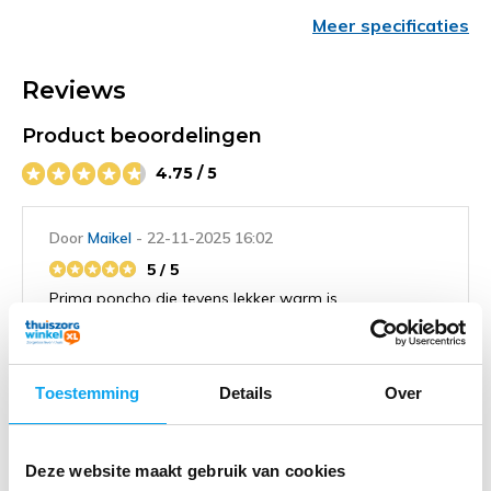
Meer specificaties
Reviews
Product beoordelingen
4.75 / 5
Door
Maikel
- 22-11-2025 16:02
5 / 5
Prima poncho die tevens lekker warm is
Door
Jos Gores
- 15-10-2025 16:54
Toestemming
Details
Over
5 / 5
Zeer mooie poncho, lekker gevoerd, mijn vriendin is er
heel tevreden mee.
Deze website maakt gebruik van cookies