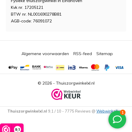
Fysieke thuiszorgwinkel in Eindhoven
Kvk nr. 17205121
BTW nr. NL001690278B81
AGB-code: 76091072
Algemene voorwaarden
RSS-feed
Sitemap
© 2026 -
Thuiszorgwinkelxl.nl
Thuiszorgwinkelxl.nl
9,1
/
10
-
7775
Reviews @
Webwinkelkeur
9,1