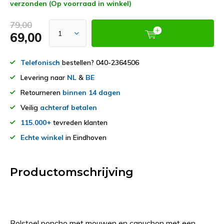
verzonden (Op voorraad in winkel)
79,00
69,00
Telefonisch
bestellen? 040-2364506
Levering naar
NL
&
BE
Retourneren
binnen 14 dagen
Veilig
achteraf betalen
115.000+
tevreden klanten
Echte winkel
in Eindhoven
Productomschrijving
Rolstoel poncho met mouwen en capuchon met een