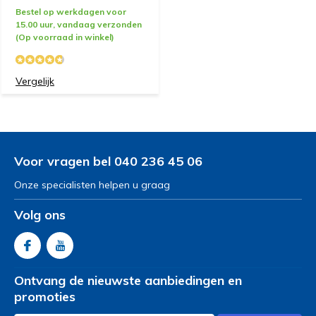
Bestel op werkdagen voor
5 / 5
15.00 uur, vandaag verzonden
Practisch en warm.
(Op voorraad in winkel)
Door
S de H.
- 07-02-2020 17:53
Vergelijk
4 / 5
Snel en goed verpakt
Voor vragen bel 040 236 45 06
Door
Ria M.
- 09-11-2019 13:38
5 / 5
Onze specialisten helpen u graag
snelle levering netjes in doos geleverd ziet er goed uit
Volg ons
Door
Els D.
- 25-04-2019 13:01
5 / 5
Ontvang de nieuwste aanbiedingen en
Prima poncho heerlijk gevoerd met fleece en heel lekker
promoties
warm. Goede kwaliteit en ik heb m heel snel ontvangen