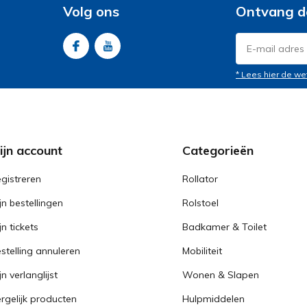
Volg ons
Ontvang d
* Lees hier de we
ijn account
Categorieën
gistreren
Rollator
jn bestellingen
Rolstoel
jn tickets
Badkamer & Toilet
stelling annuleren
Mobiliteit
jn verlanglijst
Wonen & Slapen
rgelijk producten
Hulpmiddelen