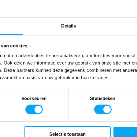
orgd en al voorgemonteerd in doos
Details
doos haalt hoeft u deze alleen
p de rolstoel te klikken.
 van cookies
ent en advertenties te personaliseren, om functies voor social
. Ook delen we informatie over uw gebruik van onze site met on
e. Deze partners kunnen deze gegevens combineren met andere i
erzameld op basis van uw gebruik van hun services.
iMotion
ar
Voorkeuren
Statistieken
 kg
Selectie toestaan