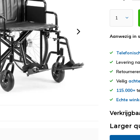
Aanwezig in 
Telefonisc
Levering n
Retourner
Veilig
achte
115.000+
te
Echte wink
Verkrijgba
Larger q