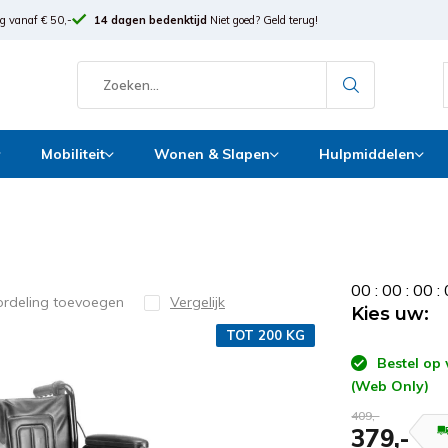
g vanaf € 50,-
14 dagen bedenktijd
Niet goed? Geld terug!
Mobiliteit
Wonen & Slapen
Hulpmiddelen
0
0
:
0
0
:
0
0
:
ordeling toevoegen
Vergelijk
Kies uw:
TOT 200 KG
Bestel op
(Web Only)
409,-
379,-