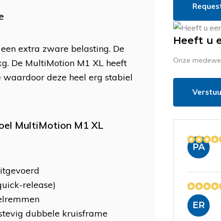
Reques
e
Heeft u 
 een extra zware belasting. De
Onze medewerk
kg. De MultiMotion M1 XL heeft
e waardoor deze heel erg stabiel
Verstuu
toel MultiMotion M1 XL
PA
itgevoerd
uick-release)
melremmen
ER
a stevig dubbele kruisframe