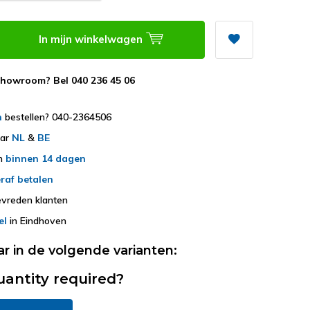
In mijn winkelwagen
showroom? Bel 040 236 45 06
h
bestellen? 040-2364506
aar
NL
&
BE
en
binnen 14 dagen
raf betalen
vreden klanten
el
in Eindhoven
ar in de volgende varianten:
uantity required?