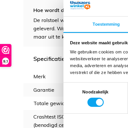
Hoe wordt de rolstoel M1 XL geleverd?
De rolstoel wordt gratis bij u thuisbez
Toestemming
geleverd. Wanneer u de rolstoel uit de 
maar uit te klappen en de beensteunen o
Deze website maakt gebruik
We gebruiken cookies om cont
Specificaties
websiteverkeer te analyseren
9,1
media, adverteren en analys
verstrekt of die ze hebben v
Merk
Mult
Toestemmingsselectie
Garantie
2 ja
Noodzakelijk
Totale gewicht
25,9
Crashtest ISO 7176-19
(benodigd certificaat voor