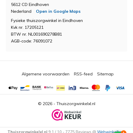
5612 CD Eindhoven
Nederland
Open in Google Maps
Fysieke thuiszorgwinkel in Eindhoven
Kvk nr. 17205121
BTW nr. NL001690278B81
AGB-code: 76091072
Algemene voorwaarden
RSS-feed
Sitemap
© 2026 -
Thuiszorgwinkelxl.nl
Thuiszorgwinkelxl.nl
9,1
/
10
-
7775
Reviews @
Webwinkelkeur