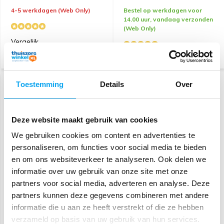
4-5 werkdagen (Web Only)
Bestel op werkdagen voor
14.00 uur, vandaag verzonden
(Web Only)
Vergelijk
Vergelijk
VEEL VERKOCHT
Toestemming
Details
Over
Deze website maakt gebruik van cookies
We gebruiken cookies om content en advertenties te
personaliseren, om functies voor social media te bieden
en om ons websiteverkeer te analyseren. Ook delen we
informatie over uw gebruik van onze site met onze
Drive Duwstoel Expedition
Plus (12 kg)
partners voor social media, adverteren en analyse. Deze
partners kunnen deze gegevens combineren met andere
informatie die u aan ze heeft verstrekt of die ze hebben
199,-
verzameld op basis van uw gebruik van hun services.