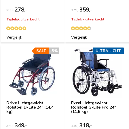
278,-
359,-
299,-
379,-
Tijdelijk uitverkocht
Tijdelijk uitverkocht
Vergelijk
Vergelijk
SALE
-5%
ULTRA LICHT
Drive Lichtgewicht
Excel Lichtgewicht
Rolstoel D-Lite 24" (14,4
Rolstoel G-Lite Pro 24"
kg)
(11,5 kg)
349,-
318,-
369,-
449,-