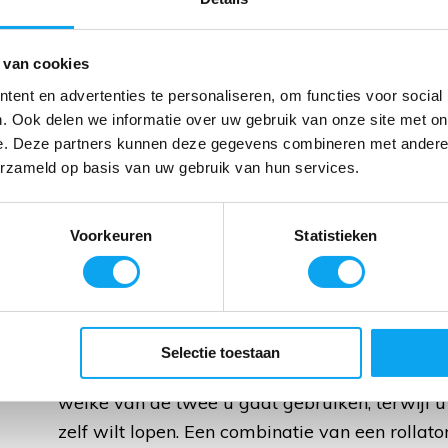
 van cookies
dagen (Web Only)
ent en advertenties te personaliseren, om functies voor social
. Ook delen we informatie over uw gebruik van onze site met on
lijk
e. Deze partners kunnen deze gegevens combineren met andere i
erzameld op basis van uw gebruik van hun services.
Voorkeuren
Statistieken
Rollator en rolstoel in één kopen
Wanneer u op pad gaat en zowel de rollator als
Selectie toestaan
vaak niet veel ruimte in de auto over. Vervol
welke van de twee u gaat gebruiken, terwijl u
zelf wilt lopen. Een combinatie van een rollator