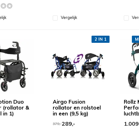
lijk
Vergelijk
Ver
2 IN 1
M
otion Duo
Airgo Fusion
Rollz
r (rollator &
rollator en rolstoel
Perfo
l in 1)
in een (9,5 kg)
lucht
289,-
1.009
379,-