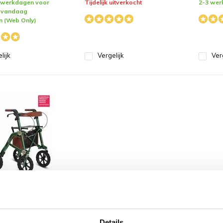
p werkdagen voor
Tijdelijk uitverkocht
2-3 wer
, vandaag
n (Web Only)
lijk
Vergelijk
Ver
 Trive All
 Rollator
ote Wielen
uiten
Details