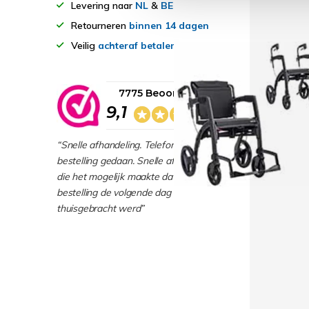
Levering naar
NL
&
BE
Retourneren
binnen 14 dagen
Veilig
achteraf betalen
7775 Beoordelingen
9,1
“Snelle afhandeling. Telefonische
bestelling gedaan. Snelle afhandeling
die het mogelijk maakte dat mijn
bestelling de volgende dag
thuisgebracht werd”