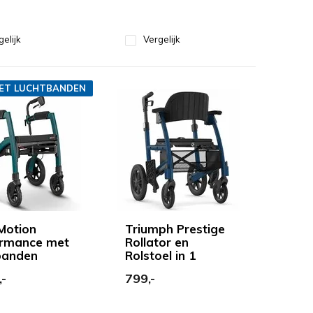
gelijk
Vergelijk
ET LUCHTBANDEN
 Motion
Triumph Prestige
rmance met
Rollator en
banden
Rolstoel in 1
,-
799,-