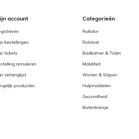
ijn account
Categorieën
gistreren
Rollator
jn bestellingen
Rolstoel
jn tickets
Badkamer & Toilet
stelling annuleren
Mobiliteit
jn verlanglijst
Wonen & Slapen
rgelijk producten
Hulpmiddelen
Gezondheid
Buitenkansje