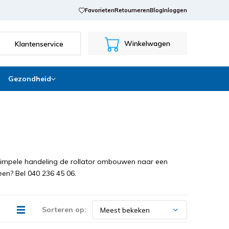
Favorieten
Retourneren
Blog
Inloggen
Winkelwagen
Klantenservice
Gezondheid
n simpele handeling de rollator ombouwen naar een
een? Bel 040 236 45 06.
Sorteren op: