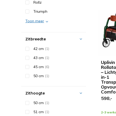
Rollz
Triumph
Toon meer
Zitbreedte
42 cm
(1)
43 cm
(1)
Uplivin
45 cm
(6)
Rollato
– Lich
50 cm
(1)
in-1
Transp
Opvou
Comfo
Zithoogte
598,-
50 cm
(1)
51 cm
(1)
2-3 werk