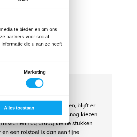
 media te bieden en om ons
ze partners voor social
nformatie die u aan ze heeft
Marketing
?
 de rolstoel mee wilt nemen, blijft er
Alles toestaan
gens moet u bij aankomst alsnog kiezen
 misschien nog graag kleine stukken
 en een rolstoel is dan een fijne