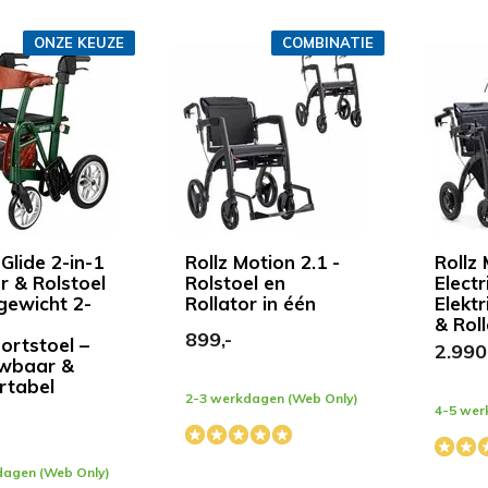
ONZE KEUZE
COMBINATIE
 Glide 2-in-1
Rollz Motion 2.1 -
Rollz
r & Rolstoel
Rolstoel en
Electr
tgewicht 2-
Rollator in één
Elektr
& Roll
899,-
ortstoel –
2.990
wbaar &
rtabel
2-3 werkdagen (Web Only)
4-5 wer
dagen (Web Only)