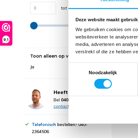
459,-
tot
Deze website maakt gebruik
2-3 werk
We gebruiken cookies om cont
websiteverkeer te analyseren
9,1
Verge
media, adverteren en analys
verstrekt of die ze hebben v
Toon alleen op voorraad
Toestemmingsselectie
Ja
Noodzakelijk
Heeft u een vraag?
Bel
040 236 45 06
Neem
contact op
Telefonisch
bestellen? 040-
2364506