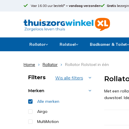
Voor 16.00 uur besteld* =
vandaag verzonden
Gratis
bezorgin
Rollator
Rolstoel
Badkamer & Toilet
Home
Rollator
Rollator Rolstoel in één
Sorteren op:
Filters
Rollato
Wis alle filters
Merken
Met een roll
duwstoel. Ide
Alle merken
Airgo
MultiMotion