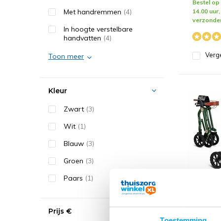
Bestel o
Met handremmen
(4)
14.00 uur
verzonde
In hoogte verstelbare
handvatten
(4)
Verge
Toon meer
Kleur
Zwart
(3)
Wit
(1)
Blauw
(3)
Groen
(3)
Paars
(1)
Uplivin
Terrain
met Gr
Prijs
€
voor B
Toestemming