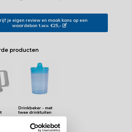
rijf je eigen review en maak kans op een
waardebon t.w.v. €25,-
rde producten
Drinkbeker - met
t
twee drinktuiten
4,99
5,99
Bestel op werkdagen