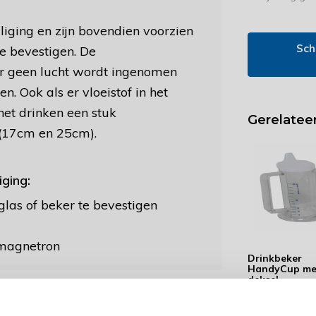
liging en zijn bovendien voorzien
Sch
te bevestigen. De
er geen lucht wordt ingenomen
n. Ook als er vloeistof in het
 het drinken een stuk
Gerelatee
 (17cm en 25cm).
ging:
glas of beker te bevestigen
 magnetron
Drinkbeker
HandyCup me
deksel
22,99
24,99