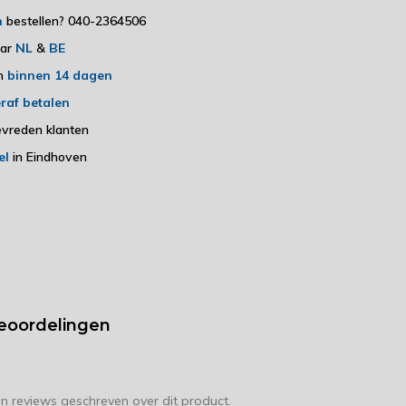
h
bestellen? 040-2364506
aar
NL
&
BE
en
binnen 14 dagen
raf betalen
vreden klanten
el
in Eindhoven
eoordelingen
en reviews geschreven over dit product.