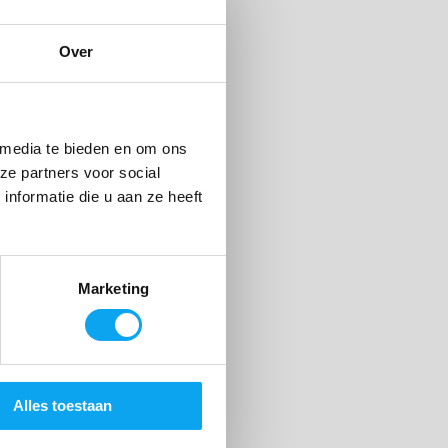
ocht
voor 15.00 uur, vandaag
verzonden (Op
Over
voorraad in winkel)
 media te bieden en om ons
ze partners voor social
nformatie die u aan ze heeft
Marketing
Alles toestaan