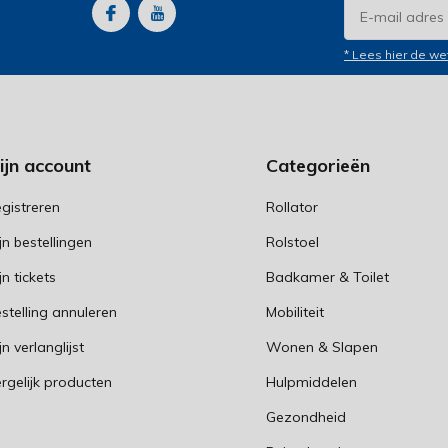
* Lees hier de we
ijn account
Categorieën
gistreren
Rollator
jn bestellingen
Rolstoel
jn tickets
Badkamer & Toilet
stelling annuleren
Mobiliteit
jn verlanglijst
Wonen & Slapen
rgelijk producten
Hulpmiddelen
Gezondheid