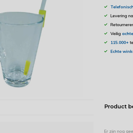
Telefonisc
Levering n
Retourner
Veilig
achte
115.000+
te
Echte wink
Product b
Er zijn nog ge