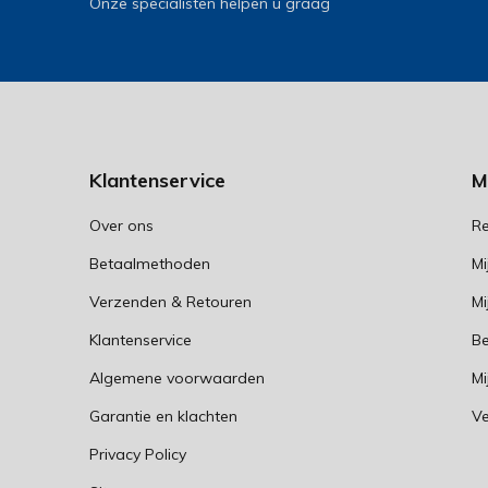
Onze specialisten helpen u graag
Klantenservice
M
Over ons
Re
Betaalmethoden
Mi
Verzenden & Retouren
Mi
Klantenservice
Be
Algemene voorwaarden
Mi
Garantie en klachten
Ve
Privacy Policy