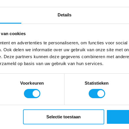
Tijdelijk uitverk
Details
Tijdelijk uitverkocht!
 van cookies
We sturen u een email als we dit artikel
weer op voorraad hebben
ent en advertenties te personaliseren, om functies voor social
. Ook delen we informatie over uw gebruik van onze site met on
E-mailadres
*
e. Deze partners kunnen deze gegevens combineren met andere i
erzameld op basis van uw gebruik van hun services.
Geef een seintje
Voorkeuren
Statistieken
Meld mij aan voor de nieuwsbrief
Selectie toestaan