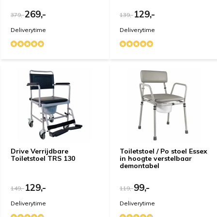
de stoel zit heerlijk, Super deal!!!
269,-
129,-
379,-
139,-
Deliverytime
Deliverytime
Door
S G.
- 07-02-2020 17:11
4 / 5
De Stoel voldoet goed
Door
Erwin V.
- 06-02-2020 17:41
5 / 5
100% tevreden!Bedankt.
Door
C. S-O
- 09-11-2019 14:32
Drive Verrijdbare
Toiletstoel / Po stoel Essex
Toiletstoel TRS 130
in hoogte verstelbaar
4 / 5
demontabel
snel geleverd . bevalt goed. wel goed naar achteren
gaan zitten ,anders lekt het
129,-
99,-
149,-
119,-
Deliverytime
Deliverytime