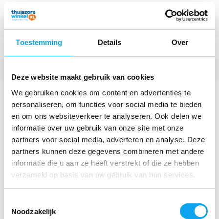
Breedte zitting
43 cm
Diepte zitting
44 cm
Toestemming
Details
Over
Breedte toiletbril
43 cm
Opening toiletbril
26 x 20,5 cm
Deze website maakt gebruik van cookies
Zachte toiletbril
We gebruiken cookies om content en advertenties te
personaliseren, om functies voor social media te bieden
Meer specificaties
en om ons websiteverkeer te analyseren. Ook delen we
informatie over uw gebruik van onze site met onze
Verkrijgbaar in de volgende varianten:
partners voor social media, adverteren en analyse. Deze
partners kunnen deze gegevens combineren met andere
Larger quantity required?
informatie die u aan ze heeft verstrekt of die ze hebben
verzameld op basis van uw gebruik van hun services.
Request a quote
Toestemmingsselectie
Noodzakelijk