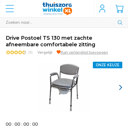
Drive Postoel TS 130 met zachte
afneembare comfortabele zitting
(8)
Vergelijk
Aan verlanglijst toevoegen
ONZE KEUZE
0
0
:
0
0
:
0
0
:
0
0