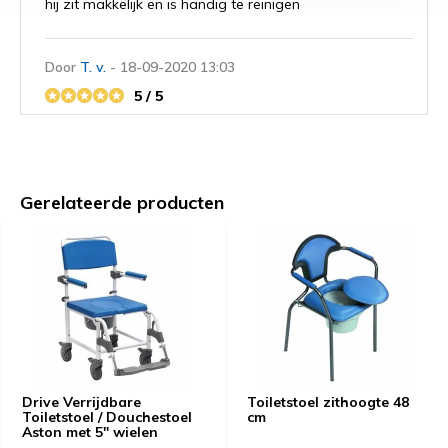
hij zit makkelijk en is handig te reinigen
Door
T. v.
- 18-09-2020 13:03
5 / 5
prettig in gebruik.
Door
R V.
- 07-09-2020 19:10
Gerelateerde producten
4 / 5
Goed te verplaatsen en licht hanteerbaar in gewicht.
Voelt stevig aan en is het ook. Ook simpel in hoogte
verstelbaar. Kortom:Goede kwaliteit.
Door
Henk van D.
- 18-02-2020 18:56
5 / 5
Drive Verrijdbare
Toiletstoel zithoogte 48
Snel bezorging en goed verpakt, Eenvoudige
Toiletstoel / Douchestoel
cm
montage,verstelbare in hoogte en stevig materiaal en
Aston met 5" wielen