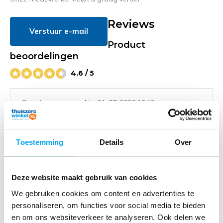
Reviews
Verstuur e-mail
Product
beoordelingen
4.6 / 5
Door
jean van vynckt
- 21-07-2026 13:12
5 / 5
zéér goed en stevig en het voordeel is ook dat je het
gemakkelijk kan meenemen want het demonteerd zéér
Toestemming
Details
Over
vlot
Deze website maakt gebruik van cookies
Door
Christa
- 18-01-2025 12:03
We gebruiken cookies om content en advertenties te
5 / 5
personaliseren, om functies voor social media te bieden
We zijn tevreden over de oprolbare oprijplaat. Zowel
en om ons websiteverkeer te analyseren. Ook delen we
qua gebruik als toepasbaarheid in situaties, waarvan je