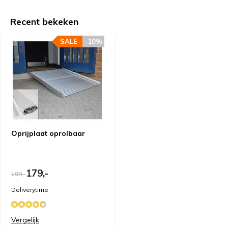
Recent bekeken
Door
Dave d.
- 19-02-2021 17:22
SALE
-10%
3 / 5
Het bestelde artikel voldoet.Binnenkort op lokatie ca.15
cm overbruggen.Die ervaring wordt dan met u gedeeld.
Door
W J v.
- 29-04-2020 16:14
5 / 5
Werkelijk geweldig. Nu kan ik met mijn man een
Oprijplaat oprolbaar
ommetje maken en hem over de drempel
helpen.Letterlijk en figuurlijk !
179,-
199,-
Deliverytime
Vergelijk