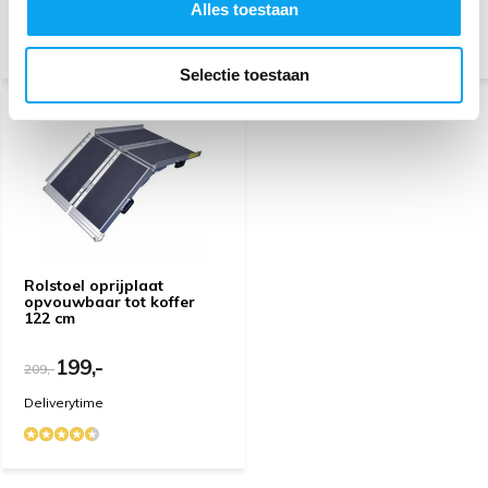
Alles toestaan
Deliverytime
Deliverytime
opstappen. Ook even 2 gaten boren om de plaat te
bevestigen. Ook dat is handig.
Selectie toestaan
Door
A. Maas
- 08-07-2022 16:51
4 / 5
Lijkt de oplossing voor ons probleem. Ziet er goed uit.
Door
A. Duine
- 08-06-2022 13:35
5 / 5
Rolstoel oprijplaat
opvouwbaar tot koffer
Met hulp van een buurman kon de oprijplaat passend
122 cm
gemaakt worden. Mijn moeder is er erg blij mee
199,-
209,-
Door
N V.
- 02-03-2021 21:25
Deliverytime
5 / 5
Praktisch en handig , makkelijk neer te leggen en weer
op te ruimen of mee te nemen in de bijgeleverde tas