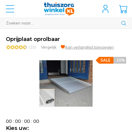
Oprijplaat oprolbaar
(10)
Vergelijk
Aan verlanglijst toevoegen
SALE
-10%
0
0
:
0
0
:
0
0
:
0
0
Kies uw: