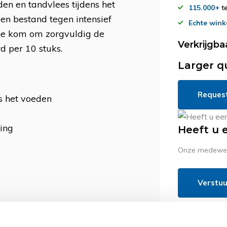
en en tandvlees tijdens het
115.000+
te
 en bestand tegen intensief
Echte wink
ine kom om zorgvuldig de
Verkrijgba
d per 10 stuks.
Larger q
Reques
s het voeden
ing
Heeft u 
Onze medewerk
Verstuu
Er zijn nog ge