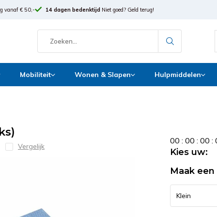
g vanaf € 50,-
14 dagen bedenktijd
Niet goed? Geld terug!
Mobiliteit
Wonen & Slapen
Hulpmiddelen
ks)
0
0
:
0
0
:
0
0
:
Vergelijk
Kies uw:
Maak een 