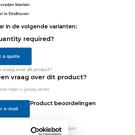
vreden klanten
el
in Eindhoven
ar in de volgende varianten:
uantity required?
t a quote
een vraag over dit product?
er helpt u graag verder
Product beoordelingen
r e-mail
en reviews geschreven over dit product.