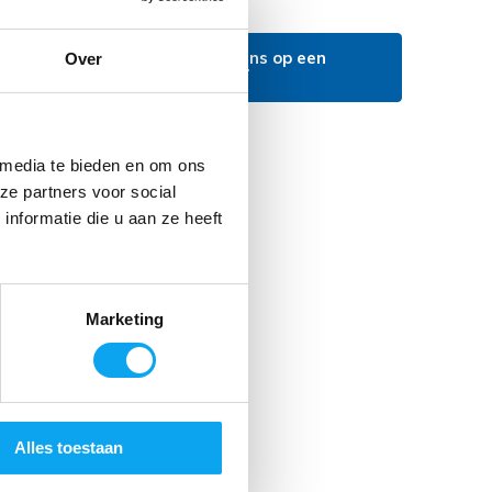
rijf je eigen review en maak kans op een
Over
waardebon t.w.v. €25,-
 media te bieden en om ons
ze partners voor social
nformatie die u aan ze heeft
Marketing
Alles toestaan