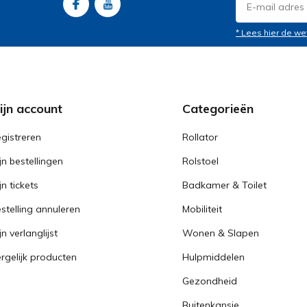
* Lees hier de we
ijn account
Categorieën
gistreren
Rollator
jn bestellingen
Rolstoel
jn tickets
Badkamer & Toilet
stelling annuleren
Mobiliteit
jn verlanglijst
Wonen & Slapen
rgelijk producten
Hulpmiddelen
Gezondheid
Buitenkansje