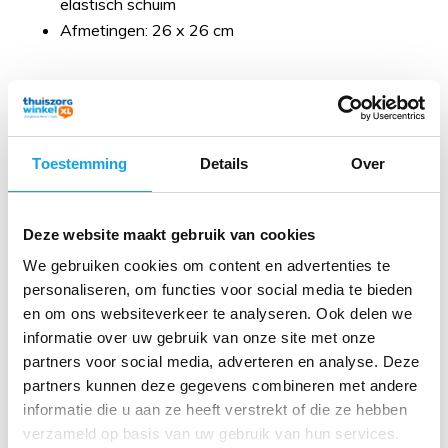
elastisch schuim
Afmetingen: 26 x 26 cm
Reviews
Toestemming
Details
Over
Product beoordelingen
4 / 5
Deze website maakt gebruik van cookies
We gebruiken cookies om content en advertenties te
Door
Lucia Pinkse
- 10-02-2026 18:12
personaliseren, om functies voor social media te bieden
3 / 5
en om ons websiteverkeer te analyseren. Ook delen we
Ik moet er nog erg aan wennen. Vooral omdat er
informatie over uw gebruik van onze site met onze
klittenband op zit. Als je even uit bed moet is het lastig
partners voor social media, adverteren en analyse. Deze
om het steeds af te doen.
partners kunnen deze gegevens combineren met andere
informatie die u aan ze heeft verstrekt of die ze hebben
verzameld op basis van uw gebruik van hun services.
Door
E Cuijpers
- 06-11-2023 14:08