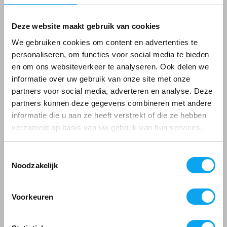
Kleur Wit
Deze website maakt gebruik van cookies
Reviews
We gebruiken cookies om content en advertenties te
personaliseren, om functies voor social media te bieden
Er zijn nog geen reviews geschreven over dit product.
en om ons websiteverkeer te analyseren. Ook delen we
informatie over uw gebruik van onze site met onze
Schrijf je eigen review en maak kans op een
partners voor social media, adverteren en analyse. Deze
Tijdelijk uitverkocht!
waardebon t.w.v. €25,-
partners kunnen deze gegevens combineren met andere
We sturen u een email als we dit artikel weer op
informatie die u aan ze heeft verstrekt of die ze hebben
voorraad hebben
verzameld op basis van uw gebruik van hun services.
E-mailadres
*
Toestemmingsselectie
Recent bekeken
Noodzakelijk
SALE
-6%
Geef een seintje
Voorkeuren
Meld mij aan voor de nieuwsbrief