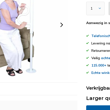
Aanwezig in 
Telefonisc
Levering n
Retourner
Veilig
achte
115.000+
te
Echte wink
Verkrijgba
Larger q