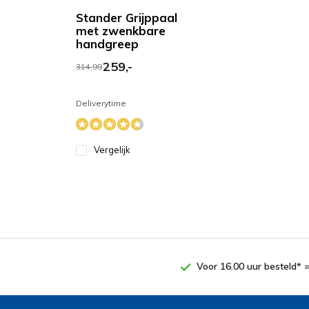
Stander Grijppaal
met zwenkbare
handgreep
259,-
314,99
Deliverytime
Vergelijk
Voor 16.00 uur besteld* 