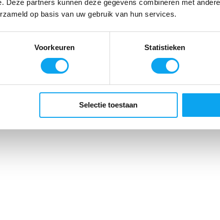
e. Deze partners kunnen deze gegevens combineren met andere i
KV
erzameld op basis van uw gebruik van hun services.
Badrandbeug
54,99
Voorkeuren
Statistieken
Deliverytime
CM
Selectie toestaan