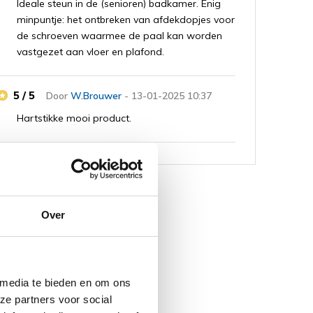
Ideale steun in de (senioren) badkamer. Enig
minpuntje: het ontbreken van afdekdopjes voor
de schroeven waarmee de paal kan worden
vastgezet aan vloer en plafond.
5 / 5
Door
W.Brouwer
- 13-01-2025 10:37
Hartstikke mooi product.
5 / 5
Door
H.Denis
- 06-01-2025 12:45
Eenvoudig te monteren. Voldoet aan alle eisen.
rde producten
Jammer dat geen extra witte buis bij geleverd
Over
is als plafondhoogte 2.65m of meer is.
5 / 5
Door
klaas van Smeden
- 27-09-2023
10:44
 media te bieden en om ons
Mooie stevige paal. Helaas lukt het me niet om
ze partners voor social
me daarmee half zittend omhoog te trekken.