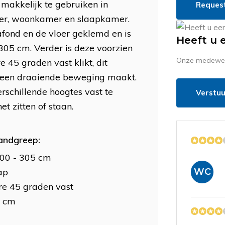
 makkelijk te gebruiken in
Reques
mer, woonkamer en slaapkamer.
afond en de vloer geklemd en is
Heeft u 
 305 cm. Verder is deze voorzien
Onze medewerk
45 graden vast klikt, dit
u een draaiende beweging maakt.
erschillende hoogtes vast te
Verstuu
et zitten of staan.
andgreep:
200 - 305 cm
WC
ap
re 45 graden vast
2 cm