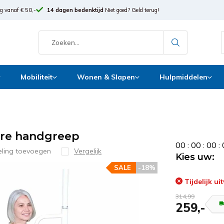
g vanaf € 50,-
14 dagen bedenktijd
Niet goed? Geld terug!
Mobiliteit
Wonen & Slapen
Hulpmiddelen
are handgreep
0
0
:
0
0
:
0
0
:
eling toevoegen
Vergelijk
Kies uw:
SALE
-18%
Tijdelijk ui
314,99
259,-