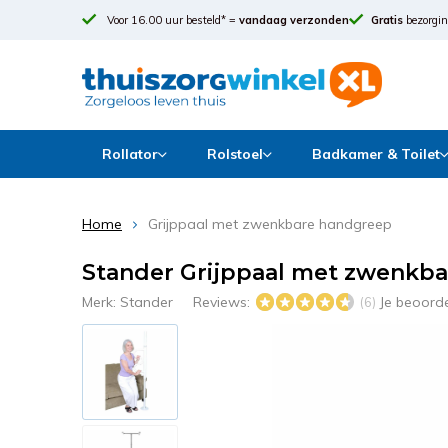
Voor 16.00 uur besteld* =
vandaag verzonden
Gratis
bezorgin
Rollator
Rolstoel
Badkamer & Toilet
Home
Grijppaal met zwenkbare handgreep
Stander Grijppaal met zwenkb
Merk:
Stander
Reviews:
Je beoord
(6)