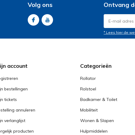
Volg ons
Ontvang d
* Lees hier de we
ijn account
Categorieën
gistreren
Rollator
jn bestellingen
Rolstoel
jn tickets
Badkamer & Toilet
stelling annuleren
Mobiliteit
jn verlanglijst
Wonen & Slapen
rgelijk producten
Hulpmiddelen