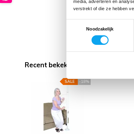
media, adverteren en analys
verstrekt of die ze hebben v
Toestemmingsselectie
Noodzakelijk
Recent bekeken
SALE
-18%