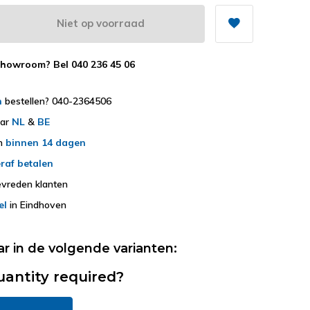
Niet op voorraad
showroom? Bel 040 236 45 06
h
bestellen? 040-2364506
aar
NL
&
BE
en
binnen 14 dagen
raf betalen
vreden klanten
el
in Eindhoven
ar in de volgende varianten:
uantity required?