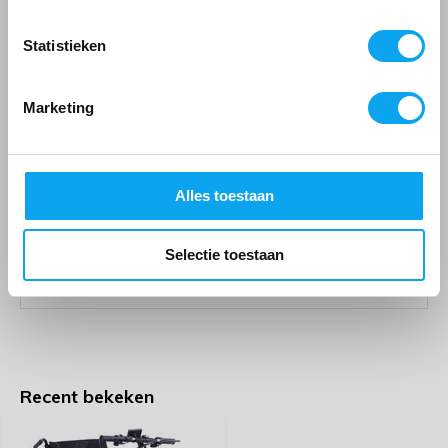
Reviews
Meld mij aan voor de nieuwsbrief
Statistieken
Product beoordelingen
5 / 5
Marketing
Door
E. Wieger
- 23-03-2023 16:59
5 / 5
Alles toestaan
Heb deze elektrische aandrijving gekocht voor mijn
rolstoel. En ik moet zeggen dit is wel een uitkomst. Kan
nu mezelf verplaatsen wanneer ik grotere afstanden
Selectie toestaan
wil afleggen. Ben niet meer afhankelijk van een ander.
Recent bekeken