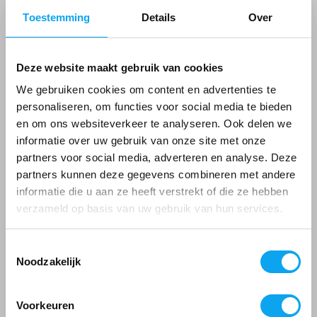
Voor welke zitbreedte rolstoel?
Toestemming
Details
Over
De Excel TrackR is geschikt voor zitbreedtes tussen de
40 - 55 cm
Deze website maakt gebruik van cookies
We gebruiken cookies om content en advertenties te
personaliseren, om functies voor social media te bieden
Actieradius van de TrackR
en om ons websiteverkeer te analyseren. Ook delen we
De TrackR voorzetaandrijving heeft een actieradius
informatie over uw gebruik van onze site met onze
partners voor social media, adverteren en analyse. Deze
Tijdelijk uitverkocht!
tussen de 30 - 40 km. Dit is wel afhankelijk van het
partners kunnen deze gegevens combineren met andere
gewicht van de persoon, het type rolstoel en de
We sturen u een email als we dit artikel weer op
informatie die u aan ze heeft verstrekt of die ze hebben
weersomstandigheden.
voorraad hebben
verzameld op basis van uw gebruik van hun services.
E-mailadres
*
Toestemmingsselectie
Noodzakelijk
Let op! De rolstoel op de afbeelding wordt niet
meegeleverd. Deze kunt u eventueel
hier
bestellen.
Geef een seintje
Voorkeuren