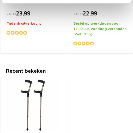
23,99
22,99
24,99
24,99
Door
Arno B.
- 15-11-2019 17:46
Tijdelijk uitverkocht
Bestel op werkdagen voor
5 / 5
12.00 uur, vandaag verzonden
Het afstellen van dit overigens prima hulp-product is
(Web Only)
niet zo eenvoudig voor een gewone patient. Het kan
enige uren inbeslag nemen. Depatient moet ontdekken
dat er een lineker em een rechter kruk bestaat.
Recent bekeken