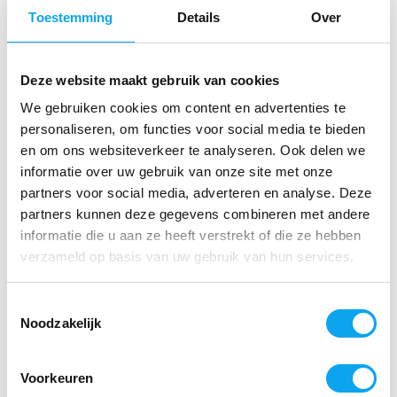
Toestemming
Details
Over
Door
G C
- 03-08-2026 12:55
5 / 5
Deze website maakt gebruik van cookies
Tot zover goed na ophangen pas 1 keer gebruikt.
We gebruiken cookies om content en advertenties te
personaliseren, om functies voor social media te bieden
Door
Meindert de Jong
- 29-06-2026 12:36
en om ons websiteverkeer te analyseren. Ook delen we
5 / 5
informatie over uw gebruik van onze site met onze
Zit technisch goed in elkaar. Bijzonder handig als je wat
partners voor social media, adverteren en analyse. Deze
ouder wordt. Prijs gunstig voor dit goede product.
partners kunnen deze gegevens combineren met andere
informatie die u aan ze heeft verstrekt of die ze hebben
verzameld op basis van uw gebruik van hun services.
Door
Marleen Tepaske
- 21-05-2026 13:02
5 / 5
Toestemmingsselectie
Goede stoel en makelijk te bevestigen
Noodzakelijk
Door
E.laarhoven
- 30-04-2026 13:13
Voorkeuren
Gerelateerde producten
5 / 5