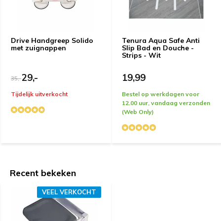
Door
Francis
- 26-01-2026 13:32
5 / 5
Mooi en stevig douchestoeltje. Wij zijn er erg blij mee
Drive Handgreep Solido
Tenura Aqua Safe Anti
met zuignappen
Slip Bad en Douche -
Strips - Wit
Door
klinkhamer
- 07-12-2025 13:02
29,-
19,99
5 / 5
35,-
makkelijke montage, inklapbaar en prettig in gebruik.
Tijdelijk uitverkocht
Bestel op werkdagen voor
12.00 uur, vandaag verzonden
(Web Only)
Door
J.A. Meijndert
- 28-11-2025 09:25
5 / 5
prima product
Recent bekeken
Door
Jan
- 27-11-2025 10:17
VEEL VERKOCHT
5 / 5
Gijne stoel met heerlijke zitting, en mooi inklapbaar