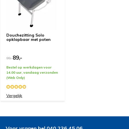
Door
p.kouwenhoven
- 10-11-2025 13:55
5 / 5
Geheel naar wens verlopen.
Douchezitting Solo
opklapbaar met poten
Door
Lucas Vulto
- 26-10-2025 09:43
5 / 5
89,-
99,-
Keurig zitje voor schappelijke prijs. Poten verstelbaar
tot 53 cm hoogte wat helpt voor langere mensen
Bestel op werkdagen voor
14.00 uur, vandaag verzonden
(Web Only)
Door
Frank Cappelle
- 09-10-2025 06:55
5 / 5
Vergelijk
Grandioos apparaat. Je kan hem in alle stranden
zetten zoals gewenst.
Door
Peter
- 12-09-2025 10:45
Voor vragen bel 040 236 45 06