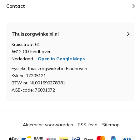
Contact
Door
Johan
- 16-05-2025 20:31
5 / 5
voldoet aan de verwachtingen , makkelijk monteerbaar
Thuiszorgwinkelxl.nl
en stevig
Kruisstraat 61
5612 CD Eindhoven
Door
Els de koning
- 15-05-2025 08:51
Nederland
Open in Google Maps
5 / 5
Fysieke thuiszorgwinkel in Eindhoven
Prima stoel
Kvk nr. 17205121
BTW nr. NL001690278B81
AGB-code: 76091072
Door
Harald
- 06-05-2025 18:18
5 / 5
Snel geleverd. Prima kwaliteit. Met 5 schroeven zo en
eenvoudig opgehangen (pluggen en schroeven niet
meegeleverd)
Algemene voorwaarden
RSS-feed
Sitemap