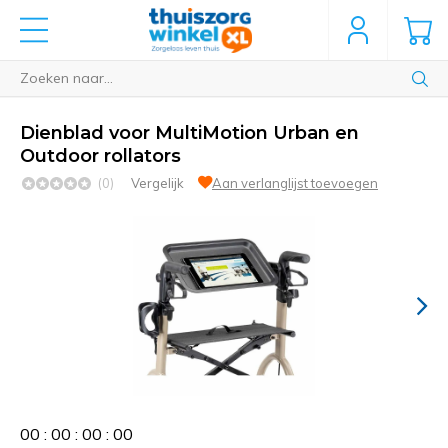
Dienblad voor MultiMotion Urban en
Outdoor rollators
(0)
Vergelijk
Aan verlanglijst toevoegen
0
0
:
0
0
:
0
0
:
0
0