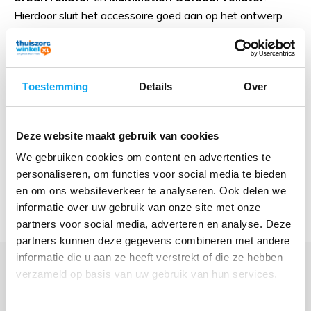
Hierdoor sluit het accessoire goed aan op het ontwerp
van deze rollators en vormt het een praktische
uitbreiding van uw mobiliteitshulpmiddel.
Toestemming
Details
Over
Eenvoudig te monteren
Voor het plaatsen van het dienblad dient de rugsteun
Deze website maakt gebruik van cookies
van de rollator verwijderd te worden. Vervolgens wordt
We gebruiken cookies om content en advertenties te
het dienblad stevig bevestigd op dezelfde positie. Zo
personaliseren, om functies voor social media te bieden
creëert u eenvoudig extra gebruiksgemak voor dagelijkse
en om ons websiteverkeer te analyseren. Ook delen we
activiteiten.
informatie over uw gebruik van onze site met onze
partners voor social media, adverteren en analyse. Deze
partners kunnen deze gegevens combineren met andere
informatie die u aan ze heeft verstrekt of die ze hebben
verzameld op basis van uw gebruik van hun services.
Veelgestelde vragen