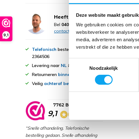
Deze website maakt gebruik
Heeft u een vraag?
Bel
040 236 45 06
Neem
We gebruiken cookies om cont
contact op
websiteverkeer te analyseren
9,1
media, adverteren en analys
verstrekt of die ze hebben v
Telefonisch
bestellen? 040-
2364506
Toestemmingsselectie
Levering naar
NL
&
BE
Noodzakelijk
Retourneren
binnen 14 dagen
Veilig
achteraf betalen
7762 Beoordelingen
9,1
“Snelle afhandeling. Telefonische
bestelling gedaan. Snelle afhandeling