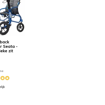
gback
or Seata -
eke zit
ime
lijk