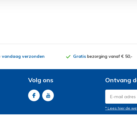
=
vandaag verzonden
Gratis
bezorging vanaf € 50,-
Volg ons
Ontvang d
* Lees hier de we