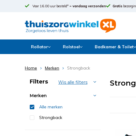
Voor 16.00 uur besteld* =
vandaag verzonden
Gratis
bezorgin
Rollator
Rolstoel
Badkamer & Toilet
Home
Merken
Strongback
Sorteren op:
Filters
Stron
Wis alle filters
Merken
Alle merken
Strongback