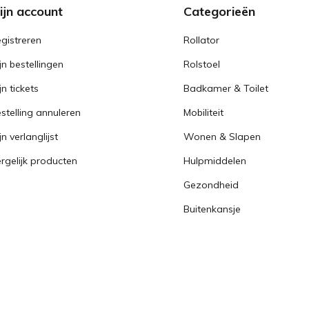
ijn account
Categorieën
gistreren
Rollator
jn bestellingen
Rolstoel
jn tickets
Badkamer & Toilet
stelling annuleren
Mobiliteit
jn verlanglijst
Wonen & Slapen
rgelijk producten
Hulpmiddelen
Gezondheid
Buitenkansje