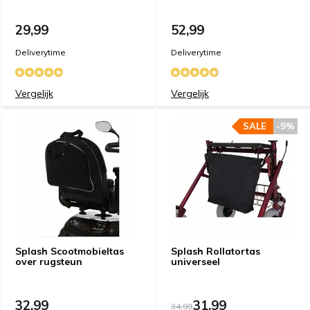
29,99
52,99
Deliverytime
Deliverytime
Vergelijk
Vergelijk
SALE
-9%
Splash Scootmobieltas
Splash Rollatortas
over rugsteun
universeel
32,99
31,99
34,99