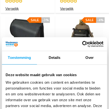
Vergelijk
Vergelijk
SALE
-3%
SALE
-4%
Toestemming
Details
Over
Splash Scootmobiel
Splash Rolstoeltas
armleuningtas
standaard
Deze website maakt gebruik van cookies
69,99
42,99
We gebruiken cookies om content en advertenties te
71,99
44,99
personaliseren, om functies voor social media te bieden
Deliverytime
Deliverytime
en om ons websiteverkeer te analyseren. Ook delen we
informatie over uw gebruik van onze site met onze
Vergelijk
Vergelijk
partners voor social media, adverteren en analyse. Deze