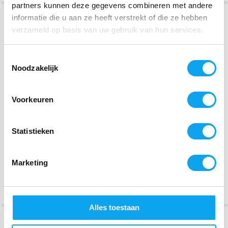
partners kunnen deze gegevens combineren met andere
informatie die u aan ze heeft verstrekt of die ze hebben
verzameld op basis van uw gebruik van hun services.
Toestemmingsselectie
Noodzakelijk
Voorkeuren
Splash Wheely Mac met
Splash Wheely Mac
mouwen Deluxe -
zonder mouwen -
Gevoerd
ongevoerd
Statistieken
97,99
56,99
Marketing
Deliverytime
Deliverytime
Vergelijk
Vergelijk
Alles toestaan
SALE
-4%