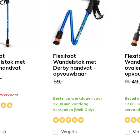
ot
Flexifoot
Flexif
lstok met
Wandelstok met
Wande
handvat
Derby handvat -
ovale
opvouwbaar
opvo
-
59,-
49,
59,-
uitverkocht
Bestel op werkdagen voor
Bestel 
12.00 uur, vandaag
12.00 u
verzonden (Web Only)
verzond
lijk
Vergelijk
Ver