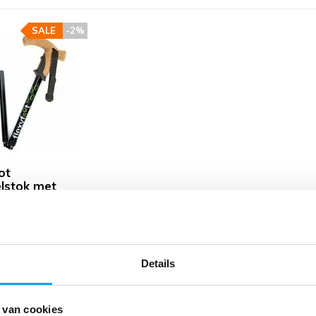
SALE
-2%
ot
lstok met
 handvat -
wbaar
-
Details
uitverkocht
 van cookies