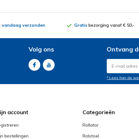
=
vandaag verzonden
Gratis
bezorging vanaf € 50,-
Volg ons
Ontvang d
* Lees hier de we
ijn account
Categorieën
gistreren
Rollator
jn bestellingen
Rolstoel