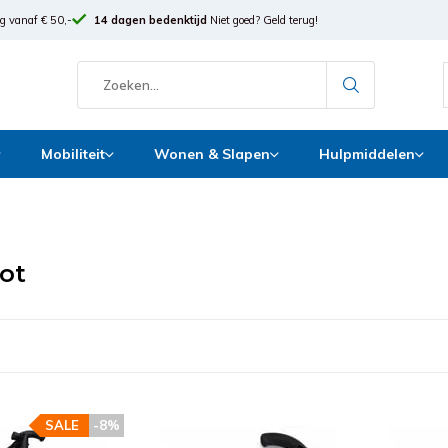
g vanaf € 50,-
14 dagen bedenktijd
Niet goed? Geld terug!
Mobiliteit
Wonen & Slapen
Hulpmiddelen
oot
SALE
-8%