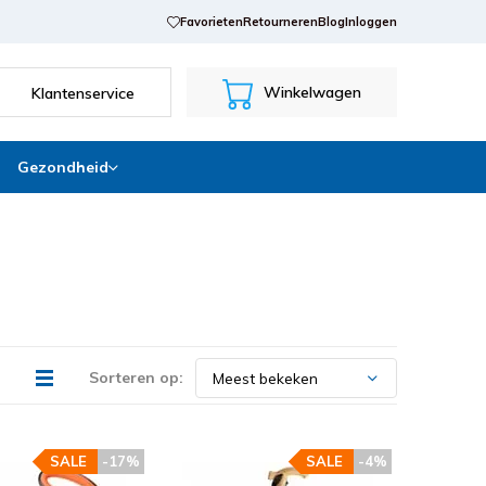
Favorieten
Retourneren
Blog
Inloggen
Winkelwagen
Klantenservice
Gezondheid
Sorteren op:
SALE
-17%
SALE
-4%