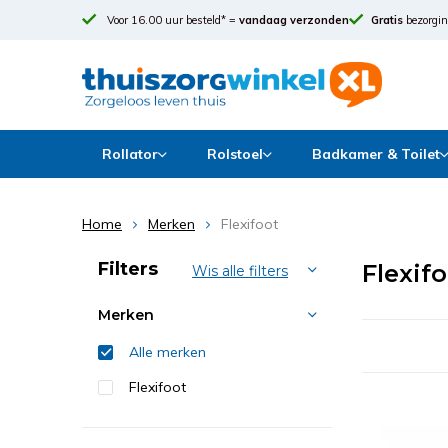
Voor 16.00 uur besteld* =
vandaag verzonden
Gratis
bezorgin
Rollator
Rolstoel
Badkamer & Toilet
Home
Merken
Flexifoot
Sorteren op:
Filters
Flexif
Wis alle filters
Merken
Alle merken
Flexifoot