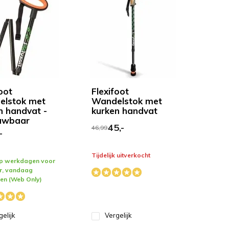
oot
Flexifoot
lstok met
Wandelstok met
n handvat -
kurken handvat
uwbaar
45,-
46,99
-
Tijdelijk uitverkocht
op werkdagen voor
ur, vandaag
en (Web Only)
gelijk
Vergelijk