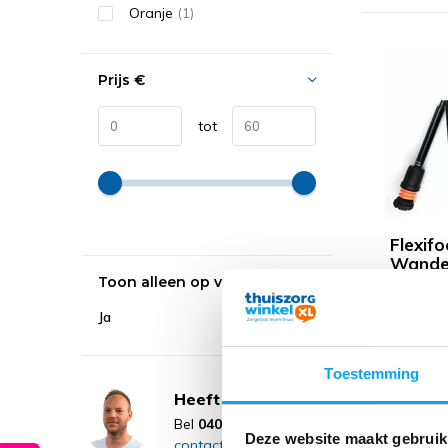
Oranje
(1)
Prijs
€
tot
Flexifo
Wande
kurken
Toon alleen op voorraad
opvou
Ja
49,
49,99
Toestemming
Tijdelijk 
Heeft u een vraag?
Bel
040 236 45 06
Neem
Deze website maakt gebruik
contact op