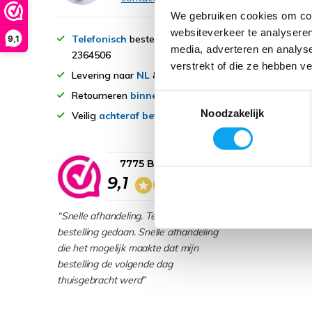
Verge
We gebruiken cookies om cont
websiteverkeer te analyseren
Telefonisch
bestellen? 040-
9,1
media, adverteren en analys
2364506
verstrekt of die ze hebben v
Levering naar
NL
&
BE
Retourneren
binnen 14 dagen
Toestemmingsselectie
Noodzakelijk
Veilig
achteraf betalen
7775 Beoordelingen
9,1
“Snelle afhandeling. Telefonische
bestelling gedaan. Snelle afhandeling
die het mogelijk maakte dat mijn
bestelling de volgende dag
thuisgebracht werd”