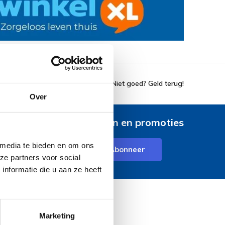
14 dagen bedenktijd
Niet goed? Geld terug!
Over
e nieuwste aanbiedingen en promoties
 media te bieden en om ons
Abonneer
ze partners voor social
ttelijke beperkingen
nformatie die u aan ze heeft
Marketing
Contact