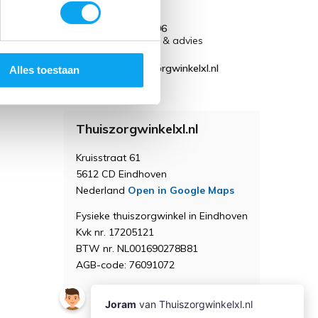
040 236 45 06
Voor vragen & advies
info@thuiszorgwinkelxl.nl
Alles toestaan
Thuiszorgwinkelxl.nl
Kruisstraat 61
5612 CD Eindhoven
Nederland
Open in Google Maps
Fysieke thuiszorgwinkel in Eindhoven
Kvk nr. 17205121
BTW nr. NL001690278B81
AGB-code: 76091072