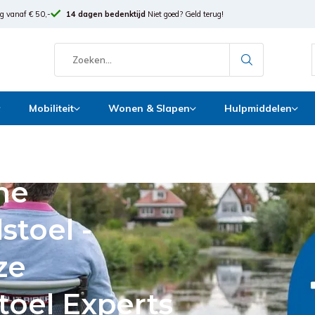
g vanaf € 50,-
14 dagen bedenktijd
Niet goed? Geld terug!
Mobiliteit
Wonen & Slapen
Hulpmiddelen
he
stoel -
ze
stoel Experts