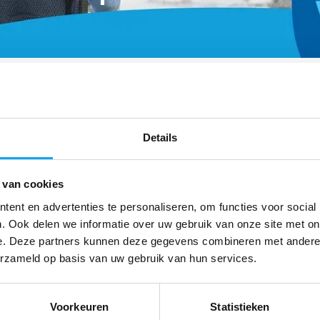
=
vandaag verzonden
Gratis
bezorging vanaf € 50,-
Details
Volg ons
Ontvang d
 van cookies
ent en advertenties te personaliseren, om functies voor social
. Ook delen we informatie over uw gebruik van onze site met on
* Lees hier de we
e. Deze partners kunnen deze gegevens combineren met andere i
erzameld op basis van uw gebruik van hun services.
Voorkeuren
Statistieken
ijn account
Categorieën