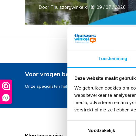
Door Thuiszorgwinkelxl
09 / 07 / 2026
Voor 16.00 uur besteld* 
Toestemming
Voor vragen bel 040 236 45 06
Deze website maakt gebruik
Onze specialisten helpen u graag
We gebruiken cookies om cont
websiteverkeer te analyseren
9,1
media, adverteren en analys
verstrekt of die ze hebben v
Toestemmingsselectie
Noodzakelijk
Klantenservice
M