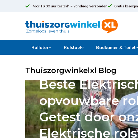
Voor 16.00 uur besteld* =
vandaag verzonden
Gratis
bezorgin
Rollator
Rolstoel
Badkamer & Toilet
Thuiszorgwinkelxl Blog
THUISZORGWINKELXL BLOG
Beste Elektrisc
opvouwbare rol
Getest door on
Elektrische rol