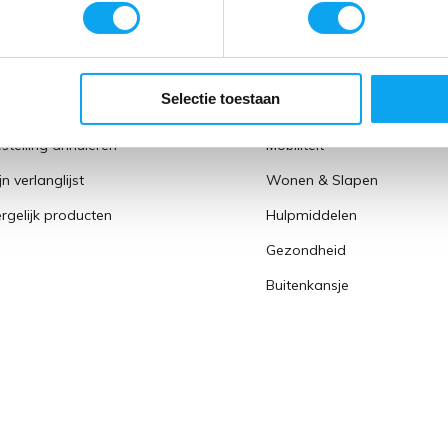
gistreren
Rollator
jn bestellingen
Rolstoel
Selectie toestaan
jn tickets
Badkamer & Toilet
stelling annuleren
Mobiliteit
jn verlanglijst
Wonen & Slapen
rgelijk producten
Hulpmiddelen
Gezondheid
Buitenkansje